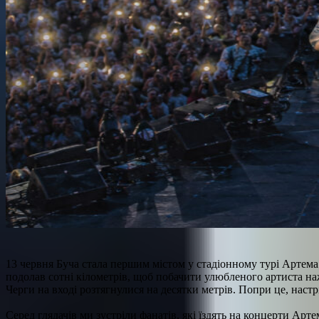
13 червня Буча стала першим містом у стадіонному турі Артема 
подолав сотні кілометрів, щоб побачити улюбленого артиста н
Черги на вході розтягнулися на десятки метрів. Попри це, настр
Серед глядачів ми зустріли фанатів, які їздять на концерти Арт