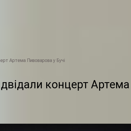
церт Артема Пивоварова у Бучі
ідвідали концерт Артема