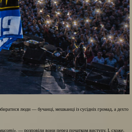
биратися люди — бучанці, мешканці із сусідніх громад, а дехто
 висоті»,
— розповіли вони перед початком виступу. І, схоже,