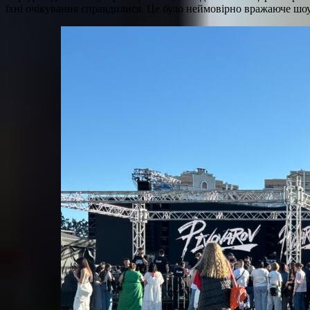
їхні очікування справдилися. Це було неймовірно вражаюче шо