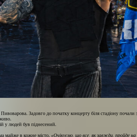
Пивоварова. Задовго до початку концерту біля стадіону почали з
аживо.
ій у людей був піднесений.
ема майже в кожне місто.
«Очікуємо, що все, як завжди, пройде на