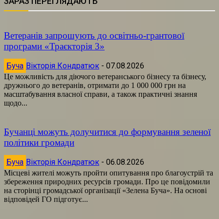
ЗАРАЗ ПЕРЕГЛЯДАЮТЬ
Ветеранів запрошують до освітньо-грантової
програми «Траєкторія 3»
Буча
Вікторія Кондратюк
-
07.08.2026
Це можливість для діючого ветеранського бізнесу та бізнесу,
дружнього до ветеранів, отримати до 1 000 000 грн на
масштабування власної справи, а також практичні знання
щодо...
Бучанці можуть долучитися до формування зеленої
політики громади
Буча
Вікторія Кондратюк
-
06.08.2026
Місцеві жителі можуть пройти опитування про благоустрій та
збереження природних ресурсів громади. Про це повідомили
на сторінці громадської організації «Зелена Буча». На основі
відповідей ГО підготує...