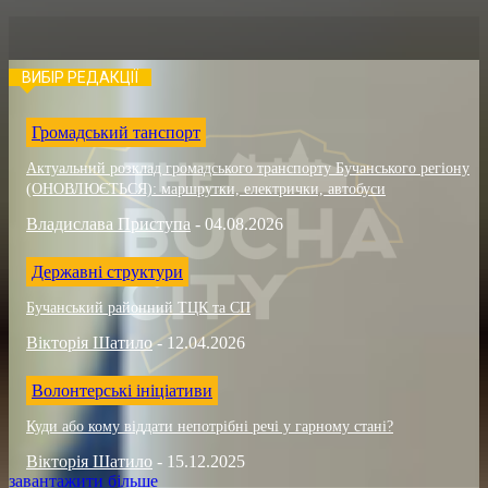
ВИБІР РЕДАКЦІЇ
Громадський танспорт
Актуальний розклад громадського транспорту Бучанського регіону
(ОНОВЛЮЄТЬСЯ): маршрутки, електрички, автобуси
Владислава Приступа
-
04.08.2026
Державні структури
Бучанський районний ТЦК та СП
Вікторія Шатило
-
12.04.2026
Волонтерські ініціативи
Куди або кому віддати непотрібні речі у гарному стані?
Вікторія Шатило
-
15.12.2025
завантажити більше