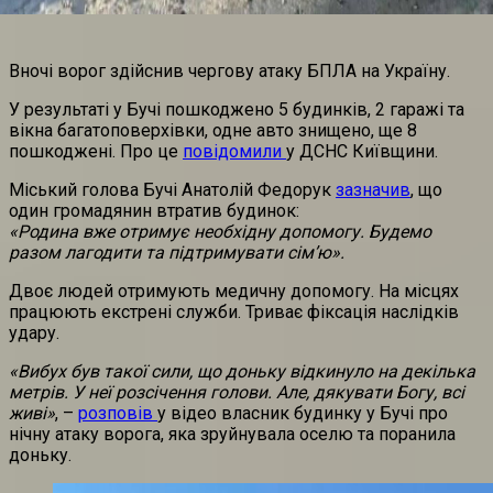
Вночі ворог здійснив чергову атаку БПЛА на Україну.
У результаті у Бучі пошкоджено 5 будинків, 2 гаражі та
вікна багатоповерхівки, одне авто знищено, ще 8
пошкоджені. Про це
повідомили
у ДСНС Київщини.
Міський голова Бучі Анатолій Федорук
зазначив
, що
один громадянин втратив будинок:
«Родина вже отримує необхідну допомогу. Будемо
разом лагодити та підтримувати сімʼю».
Двоє людей отримують медичну допомогу. На місцях
працюють екстрені служби. Триває фіксація наслідків
удару.
«Вибух був такої сили, що доньку відкинуло на декілька
метрів. У неї розсічення голови. Але, дякувати Богу, всі
живі»
, –
розповів
у відео власник будинку у Бучі про
нічну атаку ворога, яка зруйнувала оселю та поранила
доньку.