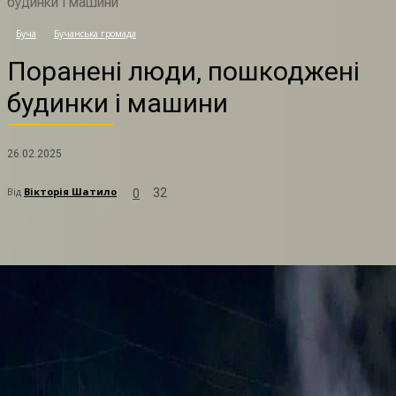
будинки і машини
П
Буча
Бучанська громада
Поранені люди, пошкоджені
будинки і машини
26.02.2025
Від
Вікторія Шатило
32
0