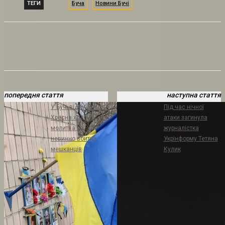
ТЕГИ
Буча
Новини Бучі
попередня стаття
наступна стаття
У Бучі відбудеться
Під час нічної
Хресна хода та
атаки загинула
молитва за
журналістка
невинно вбитих
Укрінформу Тетяна
мешканців
Кулик