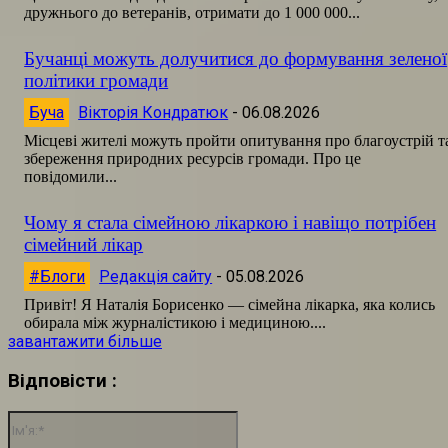
дружнього до ветеранів, отримати до 1 000 000...
Бучанці можуть долучитися до формування зеленої
політики громади
Буча
Вікторія Кондратюк
-
06.08.2026
Місцеві жителі можуть пройти опитування про благоустрій т
збереження природних ресурсів громади. Про це
повідомили...
Чому я стала сімейною лікаркою і навіщо потрібен
сімейний лікар
#Блоги
Редакція сайту
-
05.08.2026
Привіт! Я Наталія Борисенко — сімейна лікарка, яка колись
обирала між журналістикою і медициною....
завантажити більше
Відповісти :
Ім'я:*