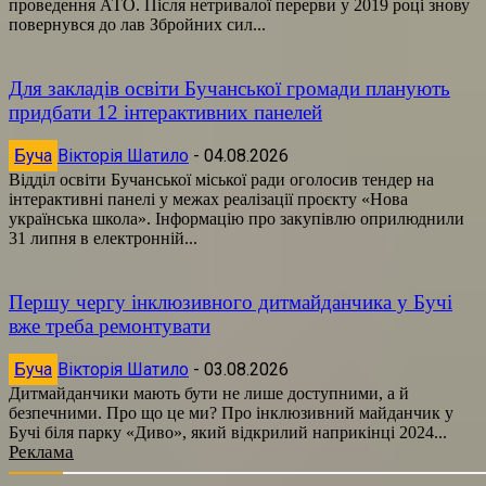
проведення АТО. Після нетривалої перерви у 2019 році знову
повернувся до лав Збройних сил...
Для закладів освіти Бучанської громади планують
придбати 12 інтерактивних панелей
Буча
Вікторія Шатило
-
04.08.2026
Відділ освіти Бучанської міської ради оголосив тендер на
інтерактивні панелі у межах реалізації проєкту «Нова
українська школа». Інформацію про закупівлю оприлюднили
31 липня в електронній...
Першу чергу інклюзивного дитмайданчика у Бучі
вже треба ремонтувати
Буча
Вікторія Шатило
-
03.08.2026
Дитмайданчики мають бути не лише доступними, а й
безпечними. Про що це ми? Про інклюзивний майданчик у
Бучі біля парку «Диво», який відкрилий наприкінці 2024...
Реклама