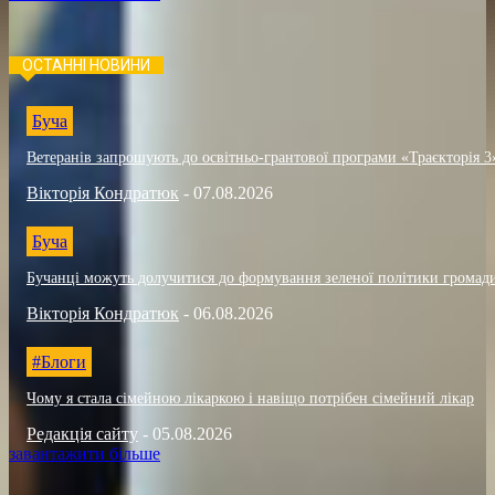
ОСТАННІ НОВИНИ
Буча
Ветеранів запрошують до освітньо-грантової програми «Траєкторія 3
Вікторія Кондратюк
-
07.08.2026
Буча
Бучанці можуть долучитися до формування зеленої політики громад
Вікторія Кондратюк
-
06.08.2026
#Блоги
Чому я стала сімейною лікаркою і навіщо потрібен сімейний лікар
Редакція сайту
-
05.08.2026
завантажити більше