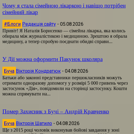
Чому я стала сімейною лікаркою і навіщо потрібен
сімейний лікар
#Блоги
Редакція сайту
-
05.08.2026
Привіт! Я Наталія Борисенко — сімейна лікарка, яка колись
обирала між журналістикою і медициною. Зрештою я обрала
медицину, а тепер спробую поєднати обидві справи...
У Дії можна оформити Пакунок школяра
Буча
Вікторія Кондратюк
-
04.08.2026
Батьки або законні представники першокласників можуть
отримати одноразову допомогу у розмірі 5 000 гривень через
застосунок «Дія», повідомили на сторінці застосунку. Кошти
можна спрямувати на...
Помер Захисник з Бучі – Андрій Кравченко
Буча
Вікторія Шатило
-
04.08.2026
Ще з 2015 році чоловік виконував бойові завдання у зоні