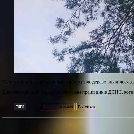
Мешканці намагалися допомогти йому, але дерево виявилося за
Дякуючи швидкій реакції та навичкам працівників ДСНС, коти
ТЕГИ
Бучанський район
Гостомель
Поділитися