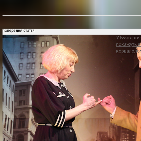
попередня стаття
У Бучі арт
покажуть в
корвалоло