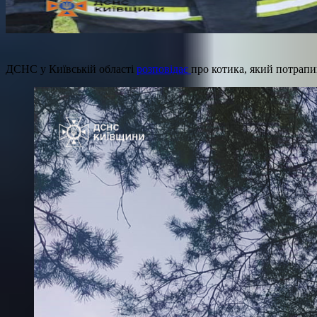
ДСНС у Київській області
розповідає
про котика, який потрапи