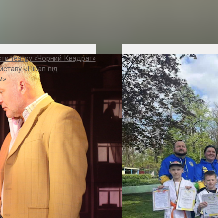
исти театру «Чорний Квадрат»
иставу «Пікап під
м»