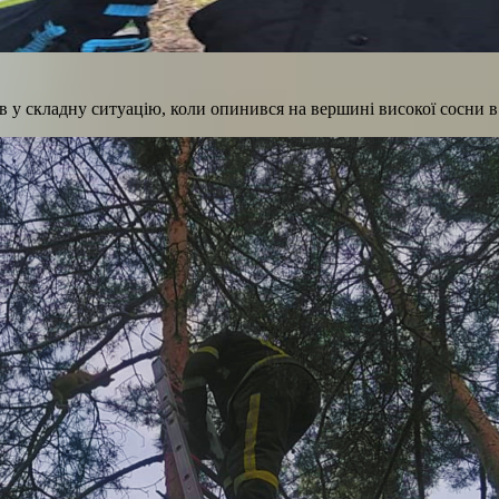
в у складну ситуацію, коли опинився на вершині високої сосни в