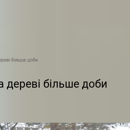
ереві більше доби
а дереві більше доби