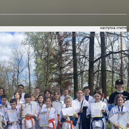
наступна стаття
У Бучі бігали заради миру та гармонії