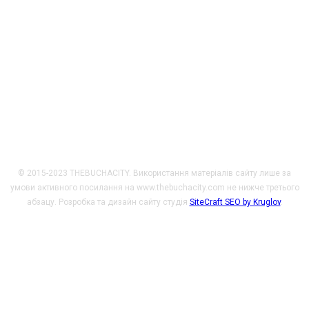
Сайт розроблено за фінансової підтримки Міністерства
закордонних справ Чеської Республіки у рамках Transition
Promotion Program. Погляди, викладені на цьому ресурсі,
належать авторам і не відображають офіційну позицію МЗС
Чеської Республіки.
© 2015-2023 THEBUCHACITY. Використання матеріалів сайту лише за
умови активного посилання на www.thebuchacity.com не нижче третього
абзацу. Розробка та дизайн сайту студія
SiteCraft SEO by Kruglov
.