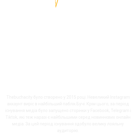
ПРО THEBUCHACITY
Thebuchacity було створено у 2015 році. Невеликий Instagram
аккаунт виріс в найбільший паблік Бучі. Крім цього, за період
існування медіа було запущено сторінки у Facebook, Telegram і
Tiktok, які теж наразі є найбільшими серед новиннєвих онлайн
медіа. За цей період існування здобуло велику лояльну
аудиторію.