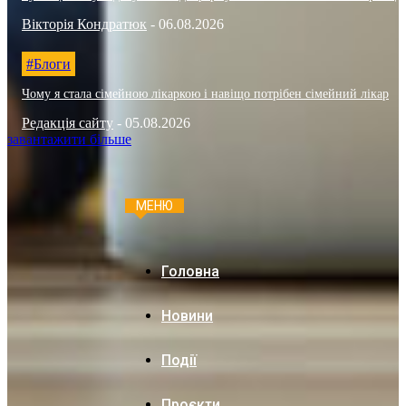
Вікторія Кондратюк
-
06.08.2026
#Блоги
Чому я стала сімейною лікаркою і навіщо потрібен сімейний лікар
Редакція сайту
-
05.08.2026
завантажити більше
МЕНЮ
Головна
Новини
Події
Проєкти