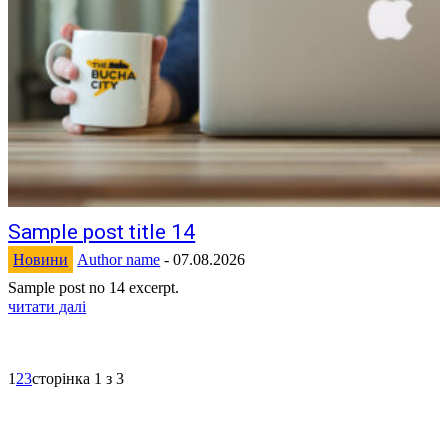
Sample post title 14
Новини
Author name
-
07.08.2026
Sample post no 14 excerpt.
читати далі
1
2
3
сторінка 1 з 3