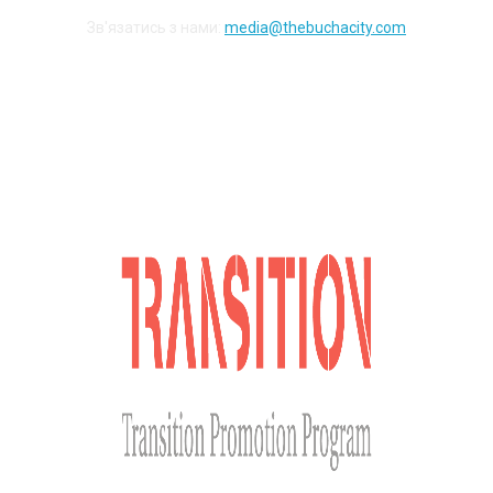
Зв'язатись з нами:
media@thebuchacity.com
Долучайся до наших соціальних мереж