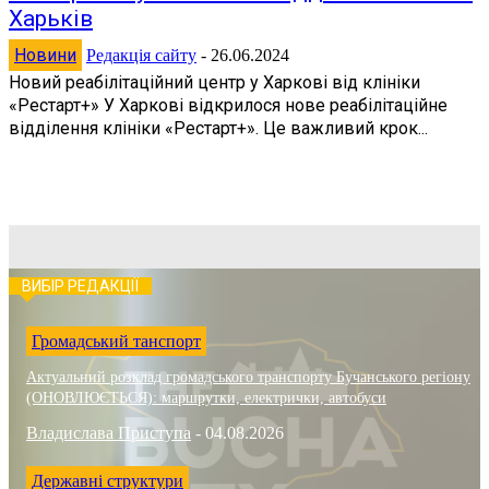
Харьків
Новини
Редакція сайту
-
26.06.2024
Новий реабілітаційний центр у Харкові від клініки
«Рестарт+» У Харкові відкрилося нове реабілітаційне
відділення клініки «Рестарт+». Це важливий крок...
ВИБІР РЕДАКЦІЇ
Громадський танспорт
Актуальний розклад громадського транспорту Бучанського регіону
(ОНОВЛЮЄТЬСЯ): маршрутки, електрички, автобуси
Владислава Приступа
-
04.08.2026
Державні структури