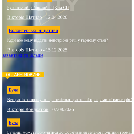
Бучанський районний ТЦК та СП
Вікторія Шатило
-
12.04.2026
Волонтерські ініціативи
Куди або кому віддати непотрібні речі у гарному стані?
Вікторія Шатило
-
15.12.2025
завантажити більше
ОСТАННІ НОВИНИ
Буча
Ветеранів запрошують до освітньо-грантової програми «Траєкторія 3
Вікторія Кондратюк
-
07.08.2026
Буча
Бучанці можуть долучитися до формування зеленої політики громад