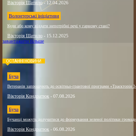
Вікторія Шатило
-
12.04.2026
Волонтерські ініціативи
Куди або кому віддати непотрібні речі у гарному стані?
Вікторія Шатило
-
15.12.2025
завантажити більше
ОСТАННІ НОВИНИ
Буча
Ветеранів запрошують до освітньо-грантової програми «Траєкторія 3
Вікторія Кондратюк
-
07.08.2026
Буча
Бучанці можуть долучитися до формування зеленої політики громад
Вікторія Кондратюк
-
06.08.2026