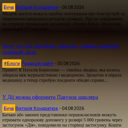
Буча
Вікторія Кондратюк
-
06.08.2026
Місцеві жителі можуть пройти опитування про благоустрій та
збереження природних ресурсів громади. Про це повідомили
на сторінці громадської організації «Зелена Буча». На основі
відповідей ГО підготує...
Чому я стала сімейною лікаркою і навіщо потрібен
сімейний лікар
#Блоги
Редакція сайту
-
05.08.2026
Привіт! Я Наталія Борисенко — сімейна лікарка, яка колись
обирала між журналістикою і медициною. Зрештою я обрала
медицину, а тепер спробую поєднати обидві справи...
У Дії можна оформити Пакунок школяра
Буча
Вікторія Кондратюк
-
04.08.2026
Батьки або законні представники першокласників можуть
отримати одноразову допомогу у розмірі 5 000 гривень через
застосунок «Дія», повідомили на сторінці застосунку. Кошти