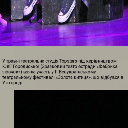
У травні театральна студія Topstars під керівництвом
Юлії Городиської (Зразковий театр естради «Фабрика
зірочок») взяла участь у ІІ Всеукраїнському
театральному фестивалі «Золота китиця», що відбувся в
Ужгороді.