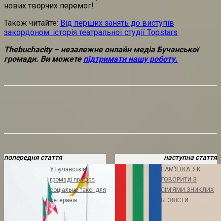
нових творчих перемог!
Також читайте:
Від перших занять до виступів
закордоном: історія театральної студії Topstars
Thebuchacity – незалежне онлайн медіа Бучанської
громади. Ви можете
підтримати нашу роботу.
попередня стаття
наступна стаття
У Бучанській
ПАМ’ЯТКА: ЯК
громаді працює
ГОВОРИТИ З
соціальне таксі для
СІМ’ЯМИ ЗНИКЛИХ
ветеранів
БЕЗВІСТИ