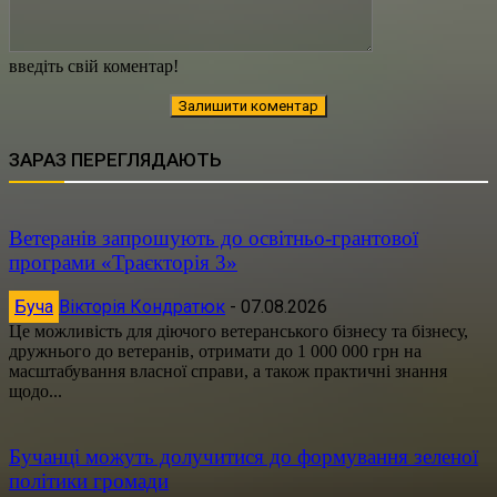
введіть свій коментар!
ЗАРАЗ ПЕРЕГЛЯДАЮТЬ
Ветеранів запрошують до освітньо-грантової
програми «Траєкторія 3»
Буча
Вікторія Кондратюк
-
07.08.2026
Це можливість для діючого ветеранського бізнесу та бізнесу,
дружнього до ветеранів, отримати до 1 000 000 грн на
масштабування власної справи, а також практичні знання
щодо...
Бучанці можуть долучитися до формування зеленої
політики громади