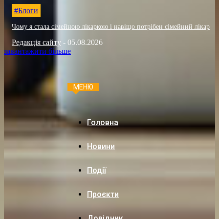
#Блоги
Чому я стала сімейною лікаркою і навіщо потрібен сімейний лікар
Редакція сайту
-
05.08.2026
завантажити більше
МЕНЮ
Головна
Новини
Події
Проєкти
Довідник