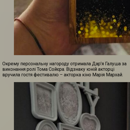
Окрему персональну нагороду отримала Дар’я Галуша за
виконання ролі Тома Сойєра. Відзнаку юній акторці
вручила гостя фестивалю – акторка кіно Марія Мархай.