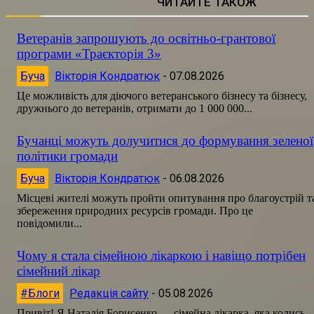
ЧИТАЙТЕ ТАКОЖ
Ветеранів запрошують до освітньо-грантової
програми «Траєкторія 3»
Буча
Вікторія Кондратюк
-
07.08.2026
Це можливість для діючого ветеранського бізнесу та бізнесу,
дружнього до ветеранів, отримати до 1 000 000...
Бучанці можуть долучитися до формування зеленої
політики громади
Буча
Вікторія Кондратюк
-
06.08.2026
Місцеві жителі можуть пройти опитування про благоустрій т
збереження природних ресурсів громади. Про це
повідомили...
Чому я стала сімейною лікаркою і навіщо потрібен
сімейний лікар
#Блоги
Редакція сайту
-
05.08.2026
Привіт! Я Наталія Борисенко — сімейна лікарка, яка колись