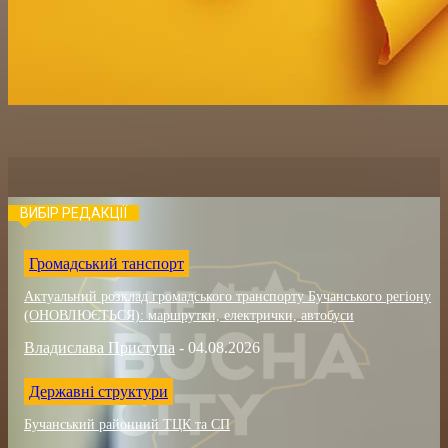
ВИБІР РЕДАКЦІЇ
Громадський танспорт
Актуальний розклад громадського транспорту Бучанського регіону
(ОНОВЛЮЄТЬСЯ): маршрутки, електрички, автобуси
Владислава Приступа
-
04.08.2026
Державні структури
Бучанський районний ТЦК та СП