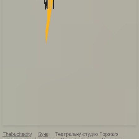
Thebuchacity
Буча
Театральну студію Topstars