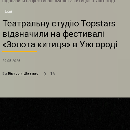
відзначили на фестивалі «Золота китиця» в Ужгороді
Т
Буча
Театральну студію Topstars
відзначили на фестивалі
«Золота китиця» в Ужгороді
29.05.2026
Від
Вікторія Шатило
16
0