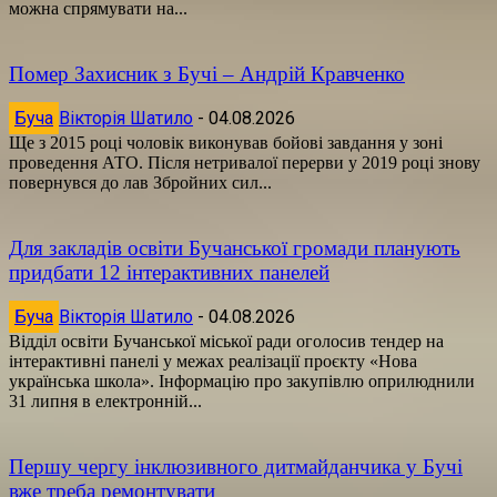
можна спрямувати на...
Помер Захисник з Бучі – Андрій Кравченко
Буча
Вікторія Шатило
-
04.08.2026
Ще з 2015 році чоловік виконував бойові завдання у зоні
проведення АТО. Після нетривалої перерви у 2019 році знову
повернувся до лав Збройних сил...
Для закладів освіти Бучанської громади планують
придбати 12 інтерактивних панелей
Буча
Вікторія Шатило
-
04.08.2026
Відділ освіти Бучанської міської ради оголосив тендер на
інтерактивні панелі у межах реалізації проєкту «Нова
українська школа». Інформацію про закупівлю оприлюднили
31 липня в електронній...
Першу чергу інклюзивного дитмайданчика у Бучі
вже треба ремонтувати