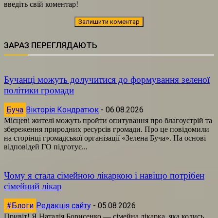
введіть свій коментар!
ЗАРАЗ ПЕРЕГЛЯДАЮТЬ
Бучанці можуть долучитися до формування зеленої
політики громади
Буча
Вікторія Кондратюк
-
06.08.2026
Місцеві жителі можуть пройти опитування про благоустрій та
збереження природних ресурсів громади. Про це повідомили
на сторінці громадської організації «Зелена Буча». На основі
відповідей ГО підготує...
Чому я стала сімейною лікаркою і навіщо потрібен
сімейний лікар
#Блоги
Редакція сайту
-
05.08.2026
Привіт! Я Наталія Борисенко — сімейна лікарка, яка колись