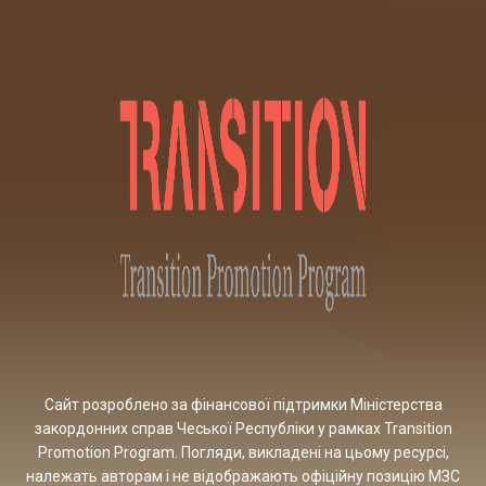
Сайт розроблено за фінансової підтримки Міністерства
закордонних справ Чеської Республіки у рамках Transition
Promotion Program. Погляди, викладені на цьому ресурсі,
належать авторам і не відображають офіційну позицію МЗС