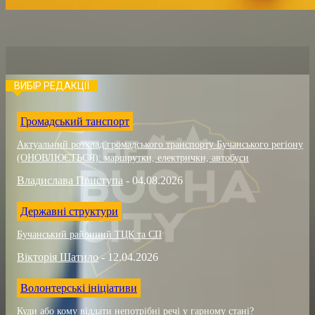
ВИБІР РЕДАКЦІЇ
Громадський танспорт
Актуальний розклад громадського транспорту Бучанського регіону
(ОНОВЛЮЄТЬСЯ): маршрутки, електрички, автобуси
Владислава Приступа
-
04.08.2026
Державні структури
Бучанський районний ТЦК та СП
Вікторія Шатило
-
12.04.2026
Волонтерські ініціативи
Куди або кому віддати непотрібні речі у гарному стані?