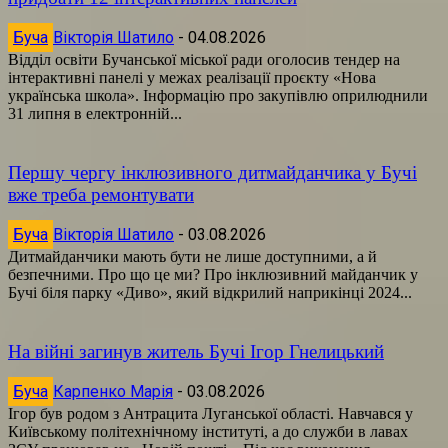
Буча
Вікторія Шатило
-
04.08.2026
Відділ освіти Бучанської міської ради оголосив тендер на
інтерактивні панелі у межах реалізації проєкту «Нова
українська школа». Інформацію про закупівлю оприлюднили
31 липня в електронній...
Першу чергу інклюзивного дитмайданчика у Бучі
вже треба ремонтувати
Буча
Вікторія Шатило
-
03.08.2026
Дитмайданчики мають бути не лише доступними, а й
безпечними. Про що це ми? Про інклюзивний майданчик у
Бучі біля парку «Диво», який відкрилий наприкінці 2024...
На війні загинув житель Бучі Ігор Гнелицький
Буча
Карпенко Марія
-
03.08.2026
Ігор був родом з Антрацита Луганської області. Навчався у
Київському політехнічному інституті, а до служби в лавах