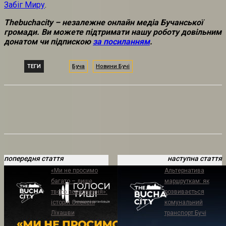
Забіг Миру
.
Thebuchacity – незалежне онлайн медіа Бучанської
громади. Ви можете підтримати нашу роботу
довільним
донатом чи підпискою
за посиланням
.
ТЕГИ
Буча
Новини Бучі
попередня стаття
наступна стаття
«Ми не просимо
Альтернатива
багато – лише
маршруткам: як
твого повернення»:
розвивається
історія Олексія
комунальний
Ліхашви
транспорт Бучі