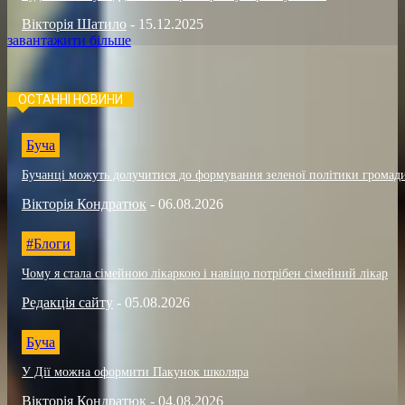
Вікторія Шатило
-
15.12.2025
завантажити більше
ОСТАННІ НОВИНИ
Буча
Бучанці можуть долучитися до формування зеленої політики громад
Вікторія Кондратюк
-
06.08.2026
#Блоги
Чому я стала сімейною лікаркою і навіщо потрібен сімейний лікар
Редакція сайту
-
05.08.2026
Буча
У Дії можна оформити Пакунок школяра
Вікторія Кондратюк
-
04.08.2026