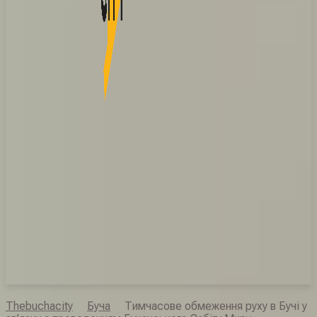
Thebuchacity
Буча
Тимчасове обмеження руху в Бучі у