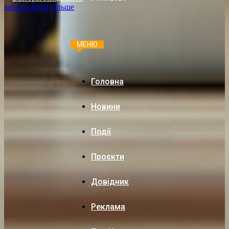
завантажити більше
МЕНЮ
Головна
Новини
Події
Проєкти
Довідник
Реклама