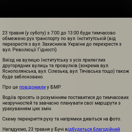
23 травня (у суботу) з 7:00 до 13:00 буде тимчасово
обмежено рух транспорту по вул. Інститутській (від
перехрестя з вул. Захисників України до перехрестя з
вул. Революції Гідності).
Виїзд на вулицю Інститутську з усіх прилеглих
другорядних вулиць та провулків (зокрема вул.
Яснополянська, вул. Сілезька, вул. Тячівська тощо) також
буде заблоковано.
Про це
повідомили
у БМР.
Водіїв просять із розумінням поставитися до тимчасових
незручностей та завчасно планувати свої маршрути з
урахуванням цих змін.
Схему перекриття руху та напрямки дивіться на фото.
Нагадуємо, 23 травня у Бучі в
ідбудеться благодійний