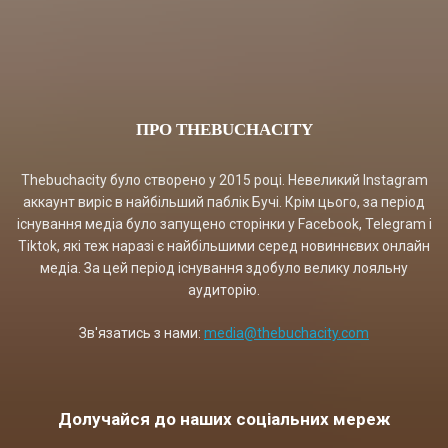
ПРО THEBUCHACITY
Thebuchacity було створено у 2015 році. Невеликий Instagram
аккаунт виріс в найбільший паблік Бучі. Крім цього, за період
існування медіа було запущено сторінки у Facebook, Telegram і
Tiktok, які теж наразі є найбільшими серед новиннєвих онлайн
медіа. За цей період існування здобуло велику лояльну
аудиторію.
Зв'язатись з нами:
media@thebuchacity.com
Долучайся до наших соціальних мереж