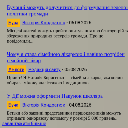
Бучанці можуть долучитися до формування зеленої
політики громади
Буча
Вікторія Кондратюк
-
06.08.2026
Місцеві жителі можуть пройти опитування про благоустрій т
збереження природних ресурсів громади. Про це
повідомили...
Чому я стала сімейною лікаркою і навіщо потрібен
сімейний лікар
#Блоги
Редакція сайту
-
05.08.2026
Привіт! Я Наталія Борисенко — сімейна лікарка, яка колись
обирала між журналістикою і медициною....
У Дії можна оформити Пакунок школяра
Буча
Вікторія Кондратюк
-
04.08.2026
Батьки або законні представники першокласників можуть
отримати одноразову допомогу у розмірі 5 000 гривень...
завантажити більше