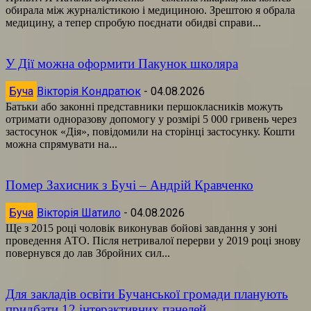
обирала між журналістикою і медициною. Зрештою я обрала
медицину, а тепер спробую поєднати обидві справи...
У Дії можна оформити Пакунок школяра
Буча
Вікторія Кондратюк
-
04.08.2026
Батьки або законні представники першокласників можуть
отримати одноразову допомогу у розмірі 5 000 гривень через
застосунок «Дія», повідомили на сторінці застосунку. Кошти
можна спрямувати на...
Помер Захисник з Бучі – Андрій Кравченко
Буча
Вікторія Шатило
-
04.08.2026
Ще з 2015 році чоловік виконував бойові завдання у зоні
проведення АТО. Після нетривалої перерви у 2019 році знову
повернувся до лав Збройних сил...
Для закладів освіти Бучанської громади планують
придбати 12 інтерактивних панелей