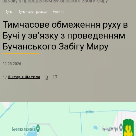
зв’язку з проведенням Бучанського Забігу Миру
Т
Буча
Бучанська громада
Новини
Тимчасове обмеження руху в
Бучі у зв’язку з проведенням
Бучанського Забігу Миру
22.05.2026
Від
Вікторія Шатило
17
0