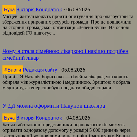
Буча
Вікторія Кондратюк
-
06.08.2026
Місцеві жителі можуть пройти опитування про благоустрій та
збереження природних ресурсів громади. Про це повідомили
на сторінці громадської організації «Зелена Буча». На основі
відповідей ГО підготує...
Чому я стала сімейною лікаркою і навіщо потрібен
сімейний лікар
#Блоги
Редакція сайту
-
05.08.2026
Привіт! Я Наталія Борисенко — сімейна лікарка, яка колись
обирала між журналістикою і медициною. Зрештою я обрала
медицину, а тепер спробую поєднати обидві справи...
У Дії можна оформити Пакунок школяра
Буча
Вікторія Кондратюк
-
04.08.2026
Батьки або законні представники першокласників можуть
отримати одноразову допомогу у розмірі 5 000 гривень через
застосунок «Дія», повідомили на сторінці застосунку. Кошти