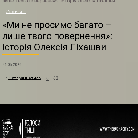
лише твого повернення»: історія Олексія Ліхашви
«
#Голоси тиші
«Ми не просимо багато –
лише твого повернення»:
історія Олексія Ліхашви
21.05.2026
Від
Вікторія Шатило
62
0