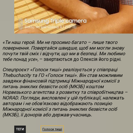
«Ти наш герой. Ми не просимо багато – лише твого
повернення. Повертайся швидше, щоб ми могли знову
почути твій сміх і відчути, що ми в безпеці. Ми любимо
тебе понад усе»,
– звертаються до Олексія його рідні.
Спецпроєкт «Голоси тиші» реалізується у співпраці
Thebuchacity та ГО «Голоси тиші». Він став можливим
завдяки фінансовій підтримці Міжнародної комісії з
питань зниклих безвісти осіб (МК3Б) коштом
Норвезького агентства з розвитку та співробітництва –
NORAD. Погляди, висловлені у цій публікації, належать
авторам і не обовʼязково відображають позицію
Міжнародної комісії з питань зниклих безвісти осіб
(МК3Б), її донорів або держав-учасниць.
ТЕГИ
Голоси тиші