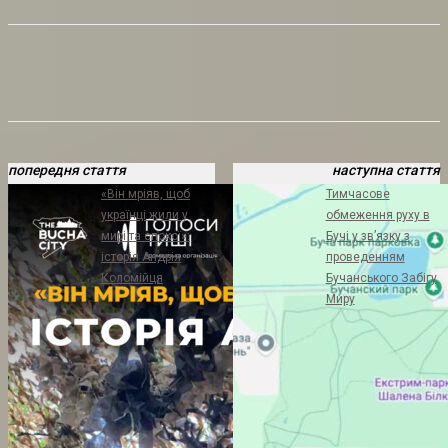
попередня стаття
наступна стаття
«Він мріяв, щоб
Тимчасове
українці жили у
обмеження руху в
мирі та спокої»:
Бучі у зв’язку з
історія Андрія
проведенням
Коломійця
Бучанського Забігу
Миру