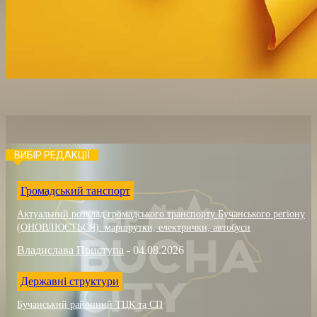
ВИБІР РЕДАКЦІЇ
Громадський танспорт
Актуальний розклад громадського транспорту Бучанського регіону
(ОНОВЛЮЄТЬСЯ): маршрутки, електрички, автобуси
Владислава Приступа
-
04.08.2026
Державні структури
Бучанський районний ТЦК та СП