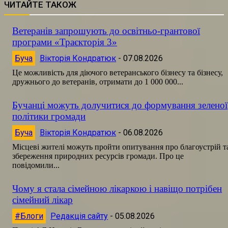
ЧИТАЙТЕ ТАКОЖ
Ветеранів запрошують до освітньо-грантової
програми «Траєкторія 3»
Буча
Вікторія Кондратюк
-
07.08.2026
Це можливість для діючого ветеранського бізнесу та бізнесу,
дружнього до ветеранів, отримати до 1 000 000...
Бучанці можуть долучитися до формування зеленої
політики громади
Буча
Вікторія Кондратюк
-
06.08.2026
Місцеві жителі можуть пройти опитування про благоустрій т
збереження природних ресурсів громади. Про це
повідомили...
Чому я стала сімейною лікаркою і навіщо потрібен
сімейний лікар
#Блоги
Редакція сайту
-
05.08.2026