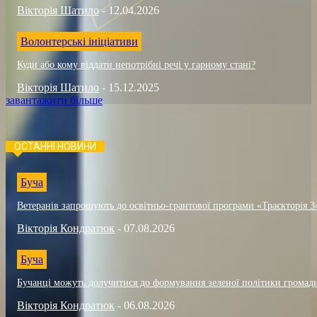
Вікторія Шатило
-
12.04.2026
Волонтерські ініціативи
Куди або кому віддати непотрібні речі у гарному стані?
Вікторія Шатило
-
15.12.2025
завантажити більше
ОСТАННІ НОВИНИ
Буча
Ветеранів запрошують до освітньо-грантової програми «Траєкторія 3
Вікторія Кондратюк
-
07.08.2026
Буча
Бучанці можуть долучитися до формування зеленої політики громад
Вікторія Кондратюк
-
06.08.2026