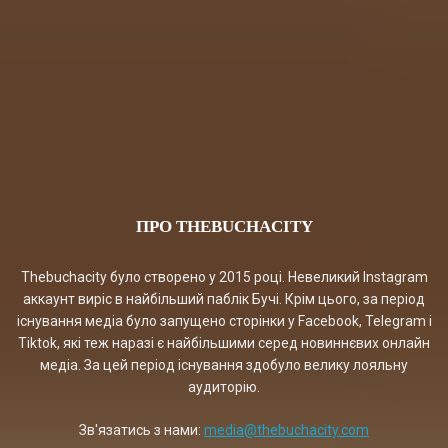
ПРО THEBUCHACITY
Thebuchacity було створено у 2015 році. Невеликий Instagram
аккаунт виріс в найбільший паблік Бучі. Крім цього, за період
існування медіа було запущено сторінки у Facebook, Telegram і
Tiktok, які теж наразі є найбільшими серед новиннєвих онлайн
медіа. За цей період існування здобуло велику лояльну
аудиторію.
Зв'язатись з нами:
media@thebuchacity.com