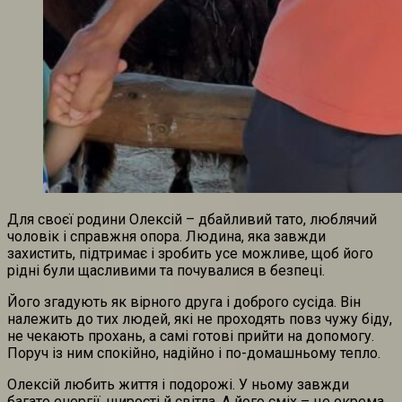
Для своєї родини Олексій – дбайливий тато, люблячий
чоловік і справжня опора. Людина, яка завжди
захистить, підтримає і зробить усе можливе, щоб його
рідні були щасливими та почувалися в безпеці.
Його згадують як вірного друга і доброго сусіда. Він
належить до тих людей, які не проходять повз чужу біду,
не чекають прохань, а самі готові прийти на допомогу.
Поруч із ним спокійно, надійно і по-домашньому тепло.
Олексій любить життя і подорожі. У ньому завжди
багато енергії, щирості й світла. А його сміх – це окрема