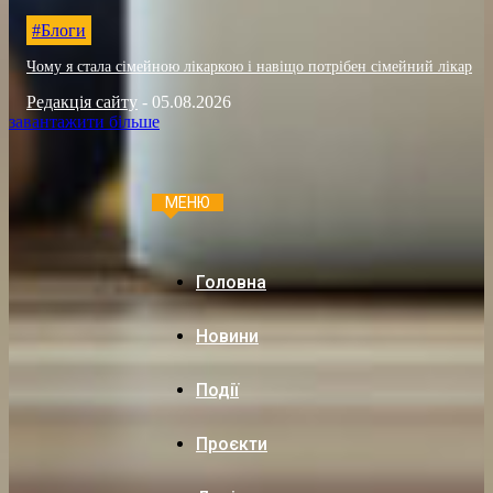
#Блоги
Чому я стала сімейною лікаркою і навіщо потрібен сімейний лікар
Редакція сайту
-
05.08.2026
завантажити більше
МЕНЮ
Головна
Новини
Події
Проєкти