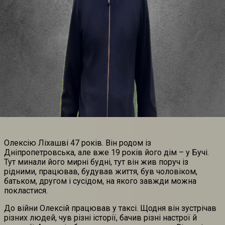
Олексію Ліхашві 47 років. Він родом із
Дніпропетровська, але вже 19 років його дім – у Бучі.
Тут минали його мирні будні, тут він жив поруч із
рідними, працював, будував життя, був чоловіком,
батьком, другом і сусідом, на якого завжди можна
покластися.
До війни Олексій працював у таксі. Щодня він зустрічав
різних людей, чув різні історії, бачив різні настрої й