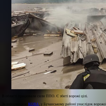
В області працювали сили ППО. Є збиті ворожі цілі.
За інформацією
КОВА
, у Бучанському районі унаслідок ворожо