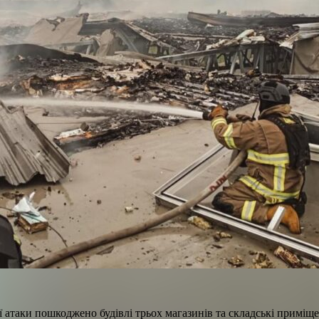
ї атаки пошкоджено будівлі трьох магазинів та складські приміщ