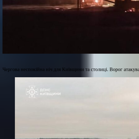
Чергова неспокійна ніч для Київщини та столиці. Ворог атаку