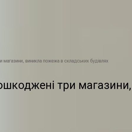
и магазини, виникла пожежа в складських будівлях
ошкоджені три магазини