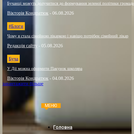
Бучанці можуть долучитися до формування зеленої політики громад
Вікторія Кондратюк
-
06.08.2026
#Блоги
Чому я стала сімейною лікаркою і навіщо потрібен сімейний лікар
Редакція сайту
-
05.08.2026
Буча
У Дії можна оформити Пакунок школяра
Вікторія Кондратюк
-
04.08.2026
завантажити більше
МЕНЮ
Головна