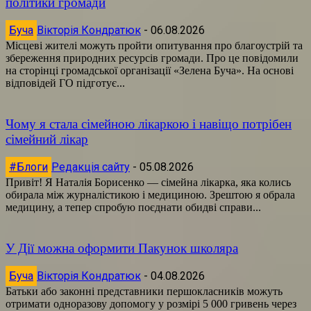
політики громади
Буча
Вікторія Кондратюк
-
06.08.2026
Місцеві жителі можуть пройти опитування про благоустрій та
збереження природних ресурсів громади. Про це повідомили
на сторінці громадської організації «Зелена Буча». На основі
відповідей ГО підготує...
Чому я стала сімейною лікаркою і навіщо потрібен
сімейний лікар
#Блоги
Редакція сайту
-
05.08.2026
Привіт! Я Наталія Борисенко — сімейна лікарка, яка колись
обирала між журналістикою і медициною. Зрештою я обрала
медицину, а тепер спробую поєднати обидві справи...
У Дії можна оформити Пакунок школяра
Буча
Вікторія Кондратюк
-
04.08.2026
Батьки або законні представники першокласників можуть
отримати одноразову допомогу у розмірі 5 000 гривень через