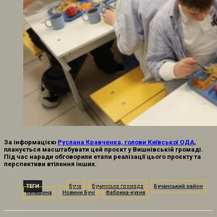
За інформацією
Руслана Кравченка, голови Київської ОДА
,
планується масштабувати цей проєкт у Вишнівській громаді.
Під час наради обговорили етапи реалізації цього проєкту та
перспективи втілення інших.
ТЕГИ
Буча
Бучанська громада
Бучанський район
Київщина
Новини Бучі
Фабрика-кухня