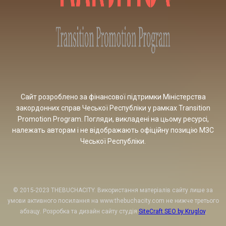
Сайт розроблено за фінансової підтримки Міністерства
закордонних справ Чеської Республіки у рамках Transition
Promotion Program. Погляди, викладені на цьому ресурсі,
належать авторам і не відображають офіційну позицію МЗС
Чеської Республіки.
© 2015-2023 THEBUCHACITY. Використання матеріалів сайту лише за
умови активного посилання на www.thebuchacity.com не нижче третього
абзацу. Розробка та дизайн сайту студія
SiteCraft SEO by Kruglov
.