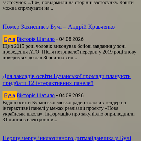
застосунок «Дія», повідомили на сторінці застосунку. Кошти
можна спрямувати на...
Помер Захисник з Бучі – Андрій Кравченко
Буча
Вікторія Шатило
-
04.08.2026
Ще з 2015 році чоловік виконував бойові завдання у зоні
проведення АТО. Після нетривалої перерви у 2019 році знову
повернувся до лав Збройних сил...
Для закладів освіти Бучанської громади планують
придбати 12 інтерактивних панелей
Буча
Вікторія Шатило
-
04.08.2026
Відділ освіти Бучанської міської ради оголосив тендер на
інтерактивні панелі у межах реалізації проєкту «Нова
українська школа». Інформацію про закупівлю оприлюднили
31 липня в електронній...
Першу чергу інклюзивного дитмайданчика у Бучі