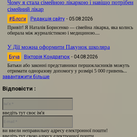
Чому я стала сімейною лікаркою і навіщо потрібен
сімейний лікар
#Блоги
Редакція сайту
-
05.08.2026
Привіт! Я Наталія Борисенко — сімейна лікарка, яка колись
обирала між журналістикою і медициною....
У Дії можна оформити Пакунок школяра
Буча
Вікторія Кондратюк
-
04.08.2026
Батьки або законні представники першокласників можуть
отримати одноразову допомогу у розмірі 5 000 гривень...
завантажити більше
Відповісти :
Ім'я:*
введіть тут своє ім'я
E-
mail:*
ви ввели неправильну адресу електронної пошти!
введіть тут свою адресу електронної пошти