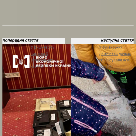
попередня стаття
наступна стаття
У Вишневому
У бучанських
викрили 3
дитячих садочках
нелегальних
облаштували нові
казино
укриття