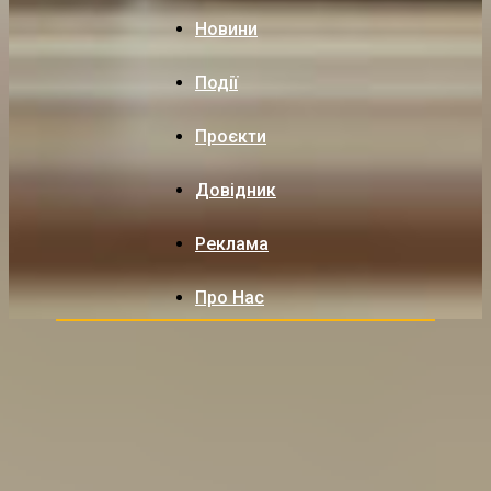
Новини
Події
Проєкти
Довідник
Реклама
Про Нас