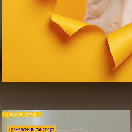
ВИБІР РЕДАКЦІЇ
Громадський танспорт