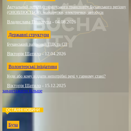
Актуальний розклад громадського транспорту Бучанського регіону
(ОНОВЛЮЄТЬСЯ): маршрутки, електрички, автобуси
Владислава Приступа
-
04.08.2026
Державні структури
Бучанський районний ТЦК та СП
Вікторія Шатило
-
12.04.2026
Волонтерські ініціативи
Куди або кому віддати непотрібні речі у гарному стані?
Вікторія Шатило
-
15.12.2025
завантажити більше
ОСТАННІ НОВИНИ
Буча