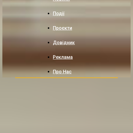
Події
Проєкти
Довідник
Реклама
Про Нас