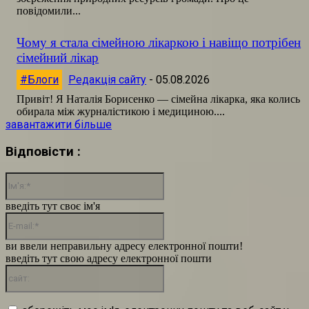
повідомили...
Чому я стала сімейною лікаркою і навіщо потрібен
сімейний лікар
#Блоги
Редакція сайту
-
05.08.2026
Привіт! Я Наталія Борисенко — сімейна лікарка, яка колись
обирала між журналістикою і медициною....
завантажити більше
Відповісти :
Ім'я:*
введіть тут своє ім'я
E-
mail:*
ви ввели неправильну адресу електронної пошти!
введіть тут свою адресу електронної пошти
сайт: