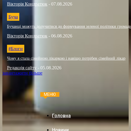
Вікторія Кондратюк
-
07.08.2026
Буча
Бучанці можуть долучитися до формування зеленої політики громад
Вікторія Кондратюк
-
06.08.2026
#Блоги
Чому я стала сімейною лікаркою і навіщо потрібен сімейний лікар
Редакція сайту
-
05.08.2026
завантажити більше
МЕНЮ
Головна
Новини