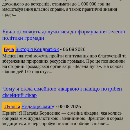
дружнього до ветеранів, отримати до 1 000 000 грн на
масштабування власної справи, а також практичні знання
щодо...
Бучанці можуть долучитися до формування зеленої
політики громади
Буча
Вікторія Кондратюк
-
06.08.2026
Місцеві жителі можуть пройти опитування про благоустрій та
збереження природних ресурсів громади. Про це повідомили
на сторінці громадської організації «Зелена Буча». На основі
відповідей ГО підготує...
Чому я стала сімейною лікаркою і навіщо потрібен
сімейний лікар
#Блоги
Редакція сайту
-
05.08.2026
Привіт! Я Наталія Борисенко — сімейна лікарка, яка колись
обирала між журналістикою і медициною. Зрештою я обрала
медицину, а тепер спробую поєднати обидві справи...