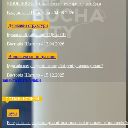
(ОНОВЛЮЄТЬСЯ): маршрутки, електрички, автобуси
Владислава Приступа
-
04.08.2026
Державні структури
Бучанський районний ТЦК та СП
Вікторія Шатило
-
12.04.2026
Волонтерські ініціативи
Куди або кому віддати непотрібні речі у гарному стані?
Вікторія Шатило
-
15.12.2025
завантажити більше
ОСТАННІ НОВИНИ
Буча
Ветеранів запрошують до освітньо-грантової програми «Траєкторія 3