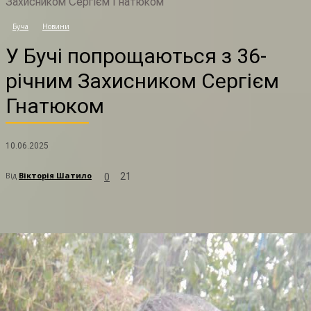
Захисником Сергієм Гнатюком
У
Буча
Новини
У Бучі попрощаються з 36-
річним Захисником Сергієм
Гнатюком
10.06.2025
Від
Вікторія Шатило
21
0