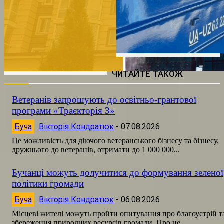
ЧИТАЙТЕ ТАКОЖ
Ветеранів запрошують до освітньо-грантової
програми «Траєкторія 3»
Буча
Вікторія Кондратюк
-
07.08.2026
Це можливість для діючого ветеранського бізнесу та бізнесу,
дружнього до ветеранів, отримати до 1 000 000...
Бучанці можуть долучитися до формування зеленої
політики громади
Буча
Вікторія Кондратюк
-
06.08.2026
Місцеві жителі можуть пройти опитування про благоустрій т
збереження природних ресурсів громади. Про це