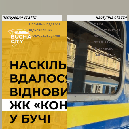
попередня стаття
наступна стаття
Наскільки вдалося
У Бучі
відновили ЖК
зупинятиметься
«Континент» у Бучі
пасажирський
поїзд Івано-
Франківськ –
Краматорськ