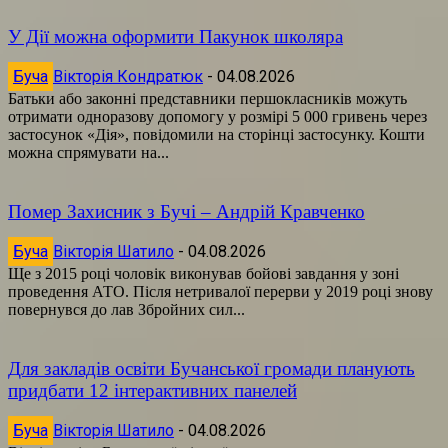
У Дії можна оформити Пакунок школяра
Буча
Вікторія Кондратюк
-
04.08.2026
Батьки або законні представники першокласників можуть
отримати одноразову допомогу у розмірі 5 000 гривень через
застосунок «Дія», повідомили на сторінці застосунку. Кошти
можна спрямувати на...
Помер Захисник з Бучі – Андрій Кравченко
Буча
Вікторія Шатило
-
04.08.2026
Ще з 2015 році чоловік виконував бойові завдання у зоні
проведення АТО. Після нетривалої перерви у 2019 році знову
повернувся до лав Збройних сил...
Для закладів освіти Бучанської громади планують
придбати 12 інтерактивних панелей
Буча
Вікторія Шатило
-
04.08.2026