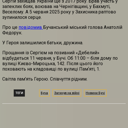
Сергій захищав України ще з 2017 року. Брав участь у
запеклих боях, воював на Чернігівщині, у Бахмуті,
Веселому. А 5 червня 2025 року у Захисника раптово
зупинилося серце.
Про це
повідомив
Бучанський міський голова Анатолій
Федорук.
У Героя залишилися батьки, дружина.
Прощання із Сергієм на позивний «Дебелий»
відбудеться 11 червня, у Бучі. Об 11:00 – біля дому по
вулиці Києво-Мироцька, 142. Після цього його
поховають на кладовищі по вулиці Памʼяті, 1.
Світла пам’ять Герою. Співчуття рідним.
ТЕГИ
Буча
Загинув на війні
Новини Бучі