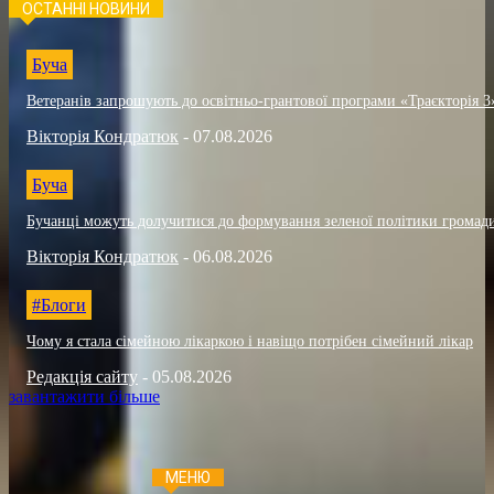
ОСТАННІ НОВИНИ
Буча
Ветеранів запрошують до освітньо-грантової програми «Траєкторія 3
Вікторія Кондратюк
-
07.08.2026
Буча
Бучанці можуть долучитися до формування зеленої політики громад
Вікторія Кондратюк
-
06.08.2026
#Блоги
Чому я стала сімейною лікаркою і навіщо потрібен сімейний лікар
Редакція сайту
-
05.08.2026
завантажити більше
МЕНЮ