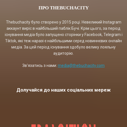
ПРО THEBUCHACITY
Thebuchacity було створено у 2015 році. Невеликий Instagram
аккаунт виріс в найбільший паблік Бучі. Крім цього, за період
існування медіа було запущено сторінки у Facebook, Telegram і
Tiktok, які теж наразі є найбільшими серед новиннєвих онлайн
медіа. За цей період існування здобуло велику лояльну
аудиторію.
Зв'язатись з нами:
media@thebuchacity.com
Долучайся до наших соціальних мереж