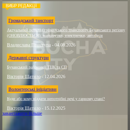
ВИБІР РЕДАКЦІЇ
Громадський танспорт
Актуальний розклад громадського транспорту Бучанського регіону
(ОНОВЛЮЄТЬСЯ): маршрутки, електрички, автобуси
Владислава Приступа
-
04.08.2026
Державні структури
Бучанський районний ТЦК та СП
Вікторія Шатило
-
12.04.2026
Волонтерські ініціативи
Куди або кому віддати непотрібні речі у гарному стані?
Вікторія Шатило
-
15.12.2025
завантажити більше