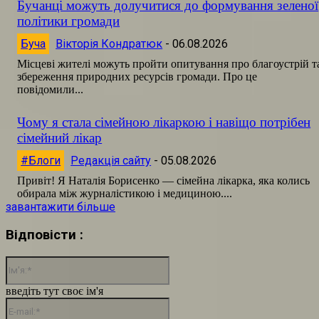
Бучанці можуть долучитися до формування зеленої
політики громади
Буча
Вікторія Кондратюк
-
06.08.2026
Місцеві жителі можуть пройти опитування про благоустрій т
збереження природних ресурсів громади. Про це
повідомили...
Чому я стала сімейною лікаркою і навіщо потрібен
сімейний лікар
#Блоги
Редакція сайту
-
05.08.2026
Привіт! Я Наталія Борисенко — сімейна лікарка, яка колись
обирала між журналістикою і медициною....
завантажити більше
Відповісти :
Ім'я:*
введіть тут своє ім'я
E-
mail:*