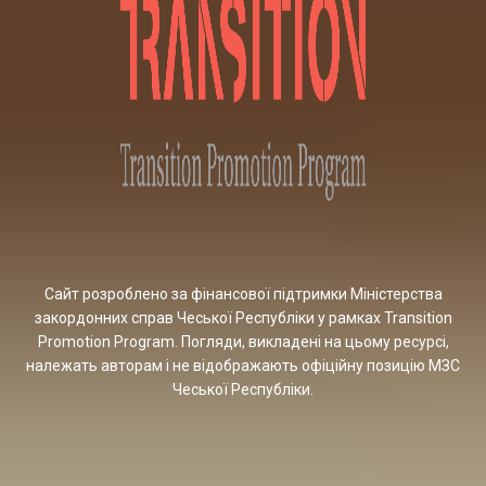
Сайт розроблено за фінансової підтримки Міністерства
закордонних справ Чеської Республіки у рамках Transition
Promotion Program. Погляди, викладені на цьому ресурсі,
належать авторам і не відображають офіційну позицію МЗС
Чеської Республіки.