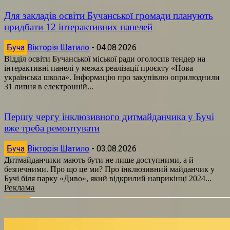
Для закладів освіти Бучанської громади планують
придбати 12 інтерактивних панелей
Буча
Вікторія Шатило
-
04.08.2026
Відділ освіти Бучанської міської ради оголосив тендер на
інтерактивні панелі у межах реалізації проєкту «Нова
українська школа». Інформацію про закупівлю оприлюднили
31 липня в електронній...
Першу чергу інклюзивного дитмайданчика у Бучі
вже треба ремонтувати
Буча
Вікторія Шатило
-
03.08.2026
Дитмайданчики мають бути не лише доступними, а й
безпечними. Про що це ми? Про інклюзивний майданчик у
Бучі біля парку «Диво», який відкрилий наприкінці 2024...
Реклама