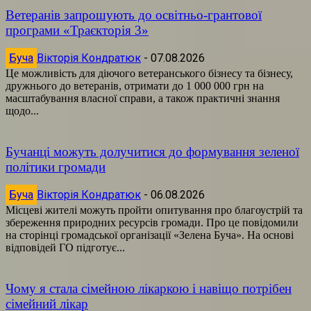
Ветеранів запрошують до освітньо-грантової
програми «Траєкторія 3»
Буча
Вікторія Кондратюк
-
07.08.2026
Це можливість для діючого ветеранського бізнесу та бізнесу,
дружнього до ветеранів, отримати до 1 000 000 грн на
масштабування власної справи, а також практичні знання
щодо...
Бучанці можуть долучитися до формування зеленої
політики громади
Буча
Вікторія Кондратюк
-
06.08.2026
Місцеві жителі можуть пройти опитування про благоустрій та
збереження природних ресурсів громади. Про це повідомили
на сторінці громадської організації «Зелена Буча». На основі
відповідей ГО підготує...
Чому я стала сімейною лікаркою і навіщо потрібен
сімейний лікар