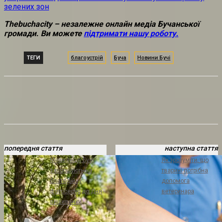
зелених зон
Thebuchacity – незалежне онлайн медіа Бучанської
громади. Ви можете
підтримати нашу роботу.
ТЕГИ
благоустрій
Буча
Новини Бучі
попередня стаття
наступна стаття
Мешканців Бучі
Як зрозуміти, що
запрошують на
тварині потрібна
благодійну
допомога
фотосесію до Дня
ветеринара
вишиванки