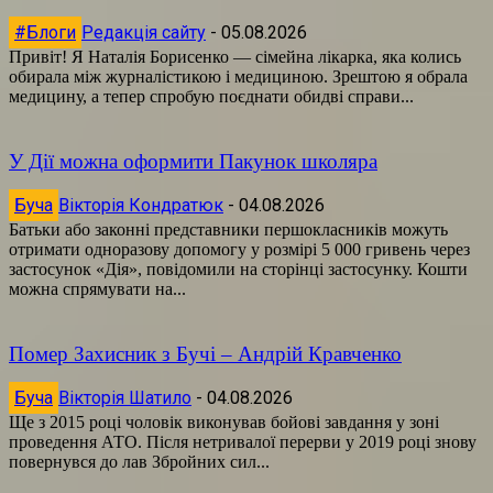
#Блоги
Редакція сайту
-
05.08.2026
Привіт! Я Наталія Борисенко — сімейна лікарка, яка колись
обирала між журналістикою і медициною. Зрештою я обрала
медицину, а тепер спробую поєднати обидві справи...
У Дії можна оформити Пакунок школяра
Буча
Вікторія Кондратюк
-
04.08.2026
Батьки або законні представники першокласників можуть
отримати одноразову допомогу у розмірі 5 000 гривень через
застосунок «Дія», повідомили на сторінці застосунку. Кошти
можна спрямувати на...
Помер Захисник з Бучі – Андрій Кравченко
Буча
Вікторія Шатило
-
04.08.2026
Ще з 2015 році чоловік виконував бойові завдання у зоні
проведення АТО. Після нетривалої перерви у 2019 році знову
повернувся до лав Збройних сил...