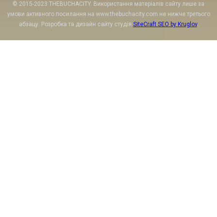
© 2015-2023 THEBUCHACITY. Використання матеріалів сайту лише за
умови активного посилання на www.thebuchacity.com не нижче третього
абзацу. Розробка та дизайн сайту студія
SiteCraft SEO by Kruglov
.