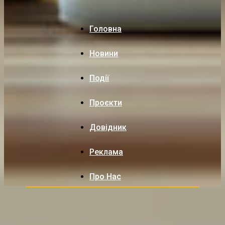
Головна
Новини
Події
Проєкти
Довідник
Реклама
Про Нас