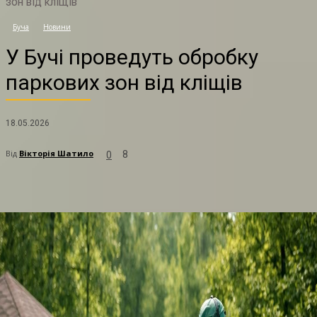
зон від кліщів
У
Буча
Новини
У Бучі проведуть обробку
паркових зон від кліщів
18.05.2026
Від
Вікторія Шатило
8
0