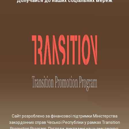
Долучайся до наших соціальних мереж
Сайт розроблено за фінансової підтримки Міністерства
закордонних справ Чеської Республіки у рамках Transition
Promotion Program. Погляди, викладені на цьому ресурсі,