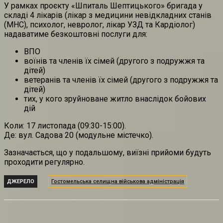
У рамках проєкту «Шпиталь Шептицького» бригада у
складі 4 лікарів (лікар з медицини невідкладних станів
(МНС), психолог, невролог, лікар УЗД та Кардіолог)
надаватиме безкоштовні послуги для:
ВПО
воїнів та членів їх сімей (другого з подружжя та
дітей)
ветеранів та членів їх сімей (другого з подружжя та
дітей)
тих, у кого зруйноване житло внаслідок бойових
дій
Коли: 17 листопада (09:30-15:00).
Де: вул. Садова 20 (модульне містечко).
Зазначається, що у подальшому, виїзні прийоми будуть
проходити регулярно.
ДЖЕРЕЛО
Гостомельська селищна військова адміністрація