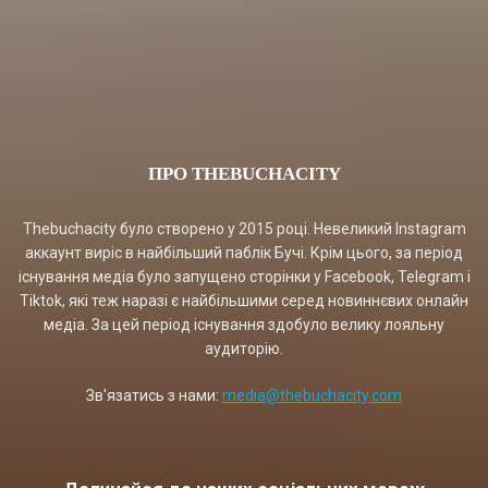
ПРО THEBUCHACITY
Thebuchacity було створено у 2015 році. Невеликий Instagram
аккаунт виріс в найбільший паблік Бучі. Крім цього, за період
існування медіа було запущено сторінки у Facebook, Telegram і
Tiktok, які теж наразі є найбільшими серед новиннєвих онлайн
медіа. За цей період існування здобуло велику лояльну
аудиторію.
Зв'язатись з нами:
media@thebuchacity.com