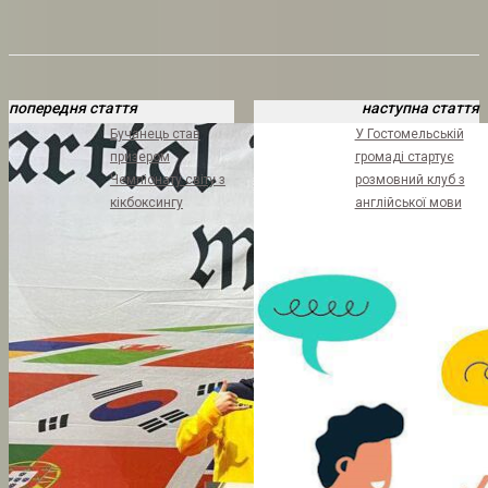
попередня стаття
наступна стаття
Бучанець став
У Гостомельській
призером
громаді стартує
Чемпіонату світу з
розмовний клуб з
кікбоксингу
англійської мови