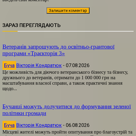
ЗАРАЗ ПЕРЕГЛЯДАЮТЬ
Ветеранів запрошують до освітньо-грантової
програми «Траєкторія 3»
Буча
Вікторія Кондратюк
-
07.08.2026
Це можливість для діючого ветеранського бізнесу та бізнесу,
дружнього до ветеранів, отримати до 1 000 000 грн на
масштабування власної справи, а також практичні знання
щодо...
Бучанці можуть долучитися до формування зеленої
політики громади
Буча
Вікторія Кондратюк
-
06.08.2026
Місцеві жителі можуть пройти опитування про благоустрій та