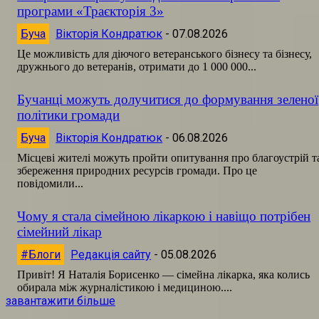
програми «Траєкторія 3»
Буча
Вікторія Кондратюк
-
07.08.2026
Це можливість для діючого ветеранського бізнесу та бізнесу,
дружнього до ветеранів, отримати до 1 000 000...
Бучанці можуть долучитися до формування зеленої
політики громади
Буча
Вікторія Кондратюк
-
06.08.2026
Місцеві жителі можуть пройти опитування про благоустрій т
збереження природних ресурсів громади. Про це
повідомили...
Чому я стала сімейною лікаркою і навіщо потрібен
сімейний лікар
#Блоги
Редакція сайту
-
05.08.2026
Привіт! Я Наталія Борисенко — сімейна лікарка, яка колись
обирала між журналістикою і медициною....
завантажити більше