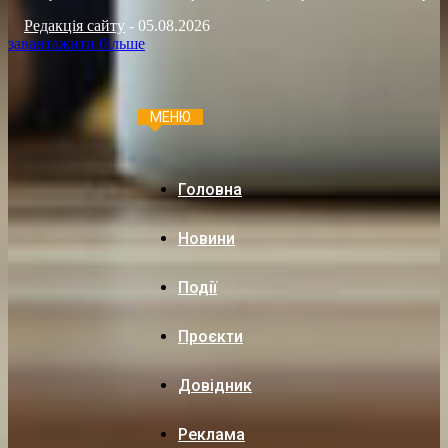
Редакція сайту
-
05.08.2026
завантажити більше
МЕНЮ
Головна
Новини
Події
Проєкти
Довідник
Реклама