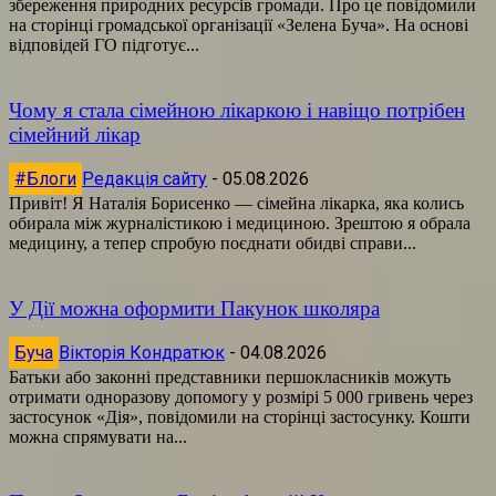
збереження природних ресурсів громади. Про це повідомили
на сторінці громадської організації «Зелена Буча». На основі
відповідей ГО підготує...
Чому я стала сімейною лікаркою і навіщо потрібен
сімейний лікар
#Блоги
Редакція сайту
-
05.08.2026
Привіт! Я Наталія Борисенко — сімейна лікарка, яка колись
обирала між журналістикою і медициною. Зрештою я обрала
медицину, а тепер спробую поєднати обидві справи...
У Дії можна оформити Пакунок школяра
Буча
Вікторія Кондратюк
-
04.08.2026
Батьки або законні представники першокласників можуть
отримати одноразову допомогу у розмірі 5 000 гривень через
застосунок «Дія», повідомили на сторінці застосунку. Кошти
можна спрямувати на...