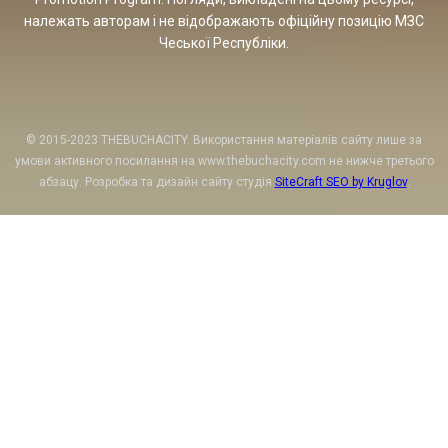
належать авторам і не відображають офіційну позицію МЗС
Чеської Республіки.
© 2015-2023 THEBUCHACITY. Використання матеріалів сайту лише за
умови активного посилання на www.thebuchacity.com не нижче третього
абзацу. Розробка та дизайн сайту студія
SiteCraft SEO by Kruglov
.