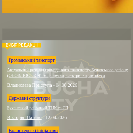
ВИБІР РЕДАКЦІЇ
Громадський танспорт
Актуальний розклад громадського транспорту Бучанського регіону
(ОНОВЛЮЄТЬСЯ): маршрутки, електрички, автобуси
Владислава Приступа
-
04.08.2026
Державні структури
Бучанський районний ТЦК та СП
Вікторія Шатило
-
12.04.2026
Волонтерські ініціативи