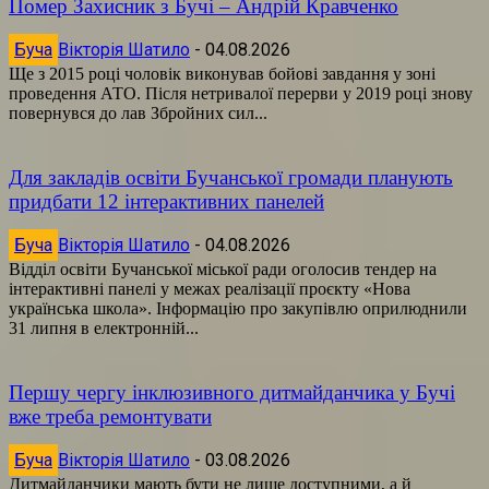
Помер Захисник з Бучі – Андрій Кравченко
Буча
Вікторія Шатило
-
04.08.2026
Ще з 2015 році чоловік виконував бойові завдання у зоні
проведення АТО. Після нетривалої перерви у 2019 році знову
повернувся до лав Збройних сил...
Для закладів освіти Бучанської громади планують
придбати 12 інтерактивних панелей
Буча
Вікторія Шатило
-
04.08.2026
Відділ освіти Бучанської міської ради оголосив тендер на
інтерактивні панелі у межах реалізації проєкту «Нова
українська школа». Інформацію про закупівлю оприлюднили
31 липня в електронній...
Першу чергу інклюзивного дитмайданчика у Бучі
вже треба ремонтувати
Буча
Вікторія Шатило
-
03.08.2026
Дитмайданчики мають бути не лише доступними, а й