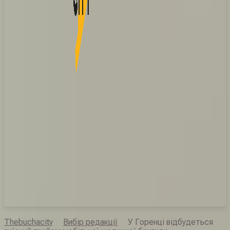
Thebuchacity
Вибір редакції
У Горенці відбудеться