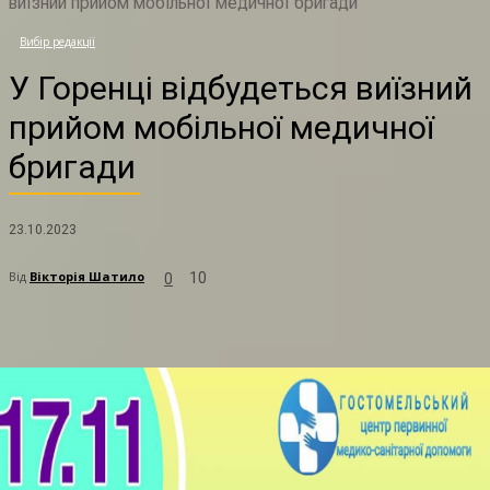
виїзний прийом мобільної медичної бригади
У
Вибір редакції
У Горенці відбудеться виїзний
прийом мобільної медичної
бригади
23.10.2023
Від
Вікторія Шатило
10
0