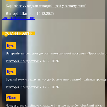
Куди або кому віддати непотрібні речі у гарному стані?
Вікторія Шатило
-
15.12.2025
завантажити більше
ОСТАННІ НОВИНИ
Буча
Ветеранів запрошують до освітньо-грантової програми «Траєкторія 3
Вікторія Кондратюк
-
07.08.2026
Буча
Бучанці можуть долучитися до формування зеленої політики громад
Вікторія Кондратюк
-
06.08.2026
#Блоги
Чому я стала сімейною лікаркою і навіщо потрібен сімейний лікар