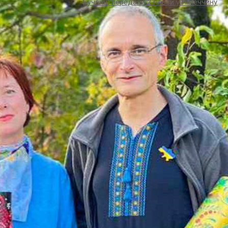
Бучанці передали 2 гільзи у Німеччину