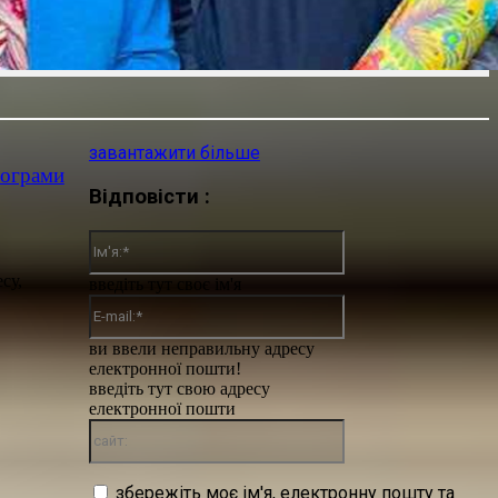
завантажити більше
рограми
Відповісти :
Ім'я:*
су,
введіть тут своє ім'я
E-
mail:*
ви ввели неправильну адресу
електронної пошти!
введіть тут свою адресу
електронної пошти
сайт:
збережіть моє ім'я, електронну пошту та