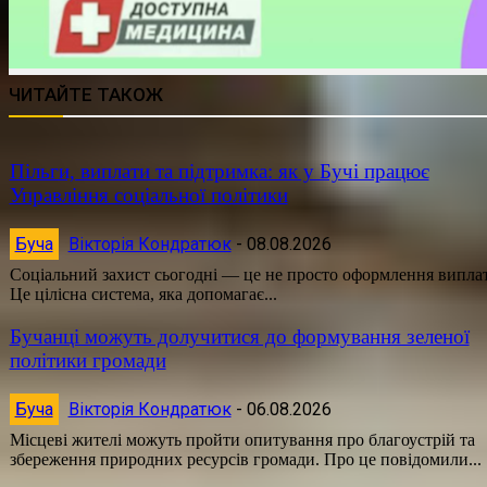
ЧИТАЙТЕ ТАКОЖ
Пільги, виплати та підтримка: як у Бучі працює
Управління соціальної політики
Буча
Вікторія Кондратюк
-
08.08.2026
Соціальний захист сьогодні — це не просто оформлення виплат
Це цілісна система, яка допомагає...
Бучанці можуть долучитися до формування зеленої
політики громади
Буча
Вікторія Кондратюк
-
06.08.2026
Місцеві жителі можуть пройти опитування про благоустрій та
збереження природних ресурсів громади. Про це повідомили...