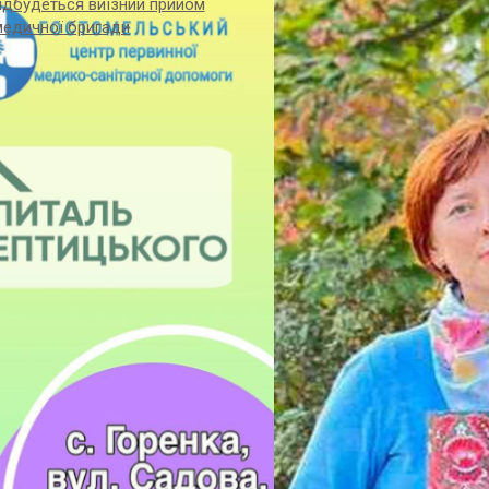
відбудеться виїзний прийом
медичної бригади