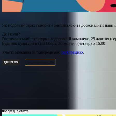
Як подолати страх говорити англійською та досконалити навич
Де і коли?
Гостомельський культурно-оздоровчий комплекс, 25 жовтня (сер
Будинок культури в селі Озера, 26 жовтня (четвер) о 16:00
Участь можлива за попередньою
реєстрацією
.
ДЖЕРЕЛО
Гостомельська СВА
Поділитися
попередня стаття