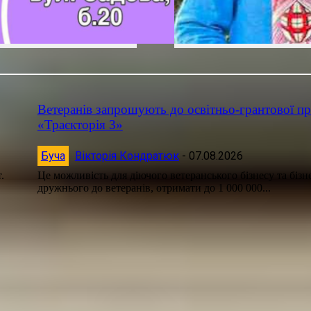
Ветеранів запрошують до освітньо-грантової п
«Траєкторія 3»
Буча
Вікторія Кондратюк
-
07.08.2026
.
Це можливість для діючого ветеранського бізнесу та бізне
дружнього до ветеранів, отримати до 1 000 000...