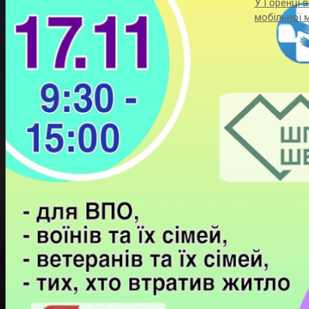
У Горенці 
мобільної 