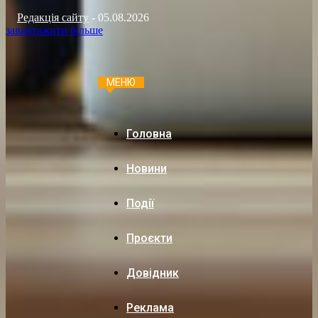
Редакція сайту
-
05.08.2026
завантажити більше
МЕНЮ
Головна
Новини
Події
Проєкти
Довідник
Реклама