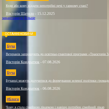
Куди або кому віддати непотрібні речі у гарному стані?
Вікторія Шатило
-
15.12.2025
завантажити більше
ОСТАННІ НОВИНИ
Буча
Ветеранів запрошують до освітньо-грантової програми «Траєкторія 3
Вікторія Кондратюк
-
07.08.2026
Буча
Бучанці можуть долучитися до формування зеленої політики громад
Вікторія Кондратюк
-
06.08.2026
#Блоги
Чому я стала сімейною лікаркою і навіщо потрібен сімейний лікар