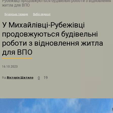
Рубежівці продовжуються будівельні роботи з відновлення
житла для ВПО
Бучанська громада
Вибір редакції
У
У Михайлівці-Рубежівці
продовжуються будівельні
роботи з відновлення житла
для ВПО
16.10.2023
Від
Вікторія Шатило
19
0