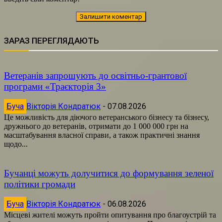
ЗАРАЗ ПЕРЕГЛЯДАЮТЬ
Ветеранів запрошують до освітньо-грантової
програми «Траєкторія 3»
Буча
Вікторія Кондратюк
-
07.08.2026
Це можливість для діючого ветеранського бізнесу та бізнесу,
дружнього до ветеранів, отримати до 1 000 000 грн на
масштабування власної справи, а також практичні знання
щодо...
Бучанці можуть долучитися до формування зеленої
політики громади
Буча
Вікторія Кондратюк
-
06.08.2026
Місцеві жителі можуть пройти опитування про благоустрій та