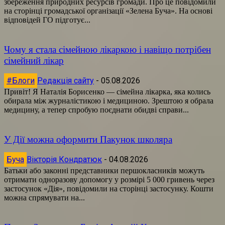
збереження природних ресурсів громади. Про це повідомили
на сторінці громадської організації «Зелена Буча». На основі
відповідей ГО підготує...
Чому я стала сімейною лікаркою і навіщо потрібен
сімейний лікар
#Блоги
Редакція сайту
-
05.08.2026
Привіт! Я Наталія Борисенко — сімейна лікарка, яка колись
обирала між журналістикою і медициною. Зрештою я обрала
медицину, а тепер спробую поєднати обидві справи...
У Дії можна оформити Пакунок школяра
Буча
Вікторія Кондратюк
-
04.08.2026
Батьки або законні представники першокласників можуть
отримати одноразову допомогу у розмірі 5 000 гривень через
застосунок «Дія», повідомили на сторінці застосунку. Кошти
можна спрямувати на...