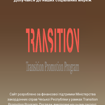
Сайт розроблено за фінансової підтримки Міністерства
закордонних справ Чеської Республіки у рамках Transition
Promotion Program. Погляди, викладені на цьому ресурсі,