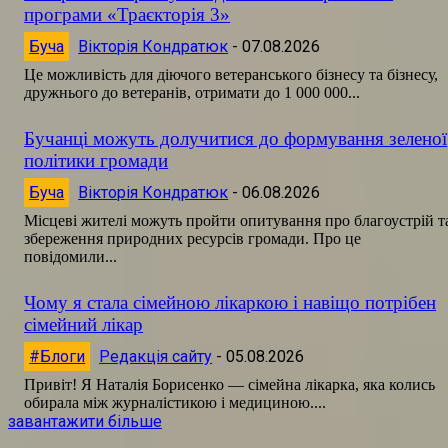
програми «Траєкторія 3»
Буча
Вікторія Кондратюк
-
07.08.2026
Це можливість для діючого ветеранського бізнесу та бізнесу,
дружнього до ветеранів, отримати до 1 000 000...
Бучанці можуть долучитися до формування зеленої
політики громади
Буча
Вікторія Кондратюк
-
06.08.2026
Місцеві жителі можуть пройти опитування про благоустрій т
збереження природних ресурсів громади. Про це
повідомили...
Чому я стала сімейною лікаркою і навіщо потрібен
сімейний лікар
#Блоги
Редакція сайту
-
05.08.2026
Привіт! Я Наталія Борисенко — сімейна лікарка, яка колись
обирала між журналістикою і медициною....
завантажити більше