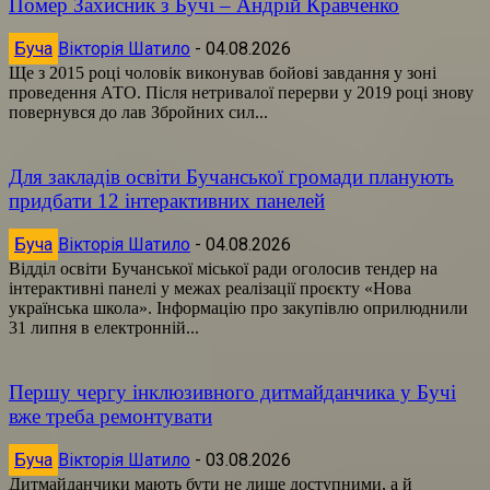
Помер Захисник з Бучі – Андрій Кравченко
Буча
Вікторія Шатило
-
04.08.2026
Ще з 2015 році чоловік виконував бойові завдання у зоні
проведення АТО. Після нетривалої перерви у 2019 році знову
повернувся до лав Збройних сил...
Для закладів освіти Бучанської громади планують
придбати 12 інтерактивних панелей
Буча
Вікторія Шатило
-
04.08.2026
Відділ освіти Бучанської міської ради оголосив тендер на
інтерактивні панелі у межах реалізації проєкту «Нова
українська школа». Інформацію про закупівлю оприлюднили
31 липня в електронній...
Першу чергу інклюзивного дитмайданчика у Бучі
вже треба ремонтувати
Буча
Вікторія Шатило
-
03.08.2026
Дитмайданчики мають бути не лише доступними, а й