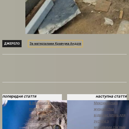
ДЖЕРЕЛО
За матеріалами Кравчука Андрія
попередня стаття
наступна стаття
В Ірпінській громаді
Мексиканська
продовжується
журналістка
програма зі
відвідає Ірпінь для
стерилізації та
зустрічі з
вакцинації тварин
місцевими сім’ями