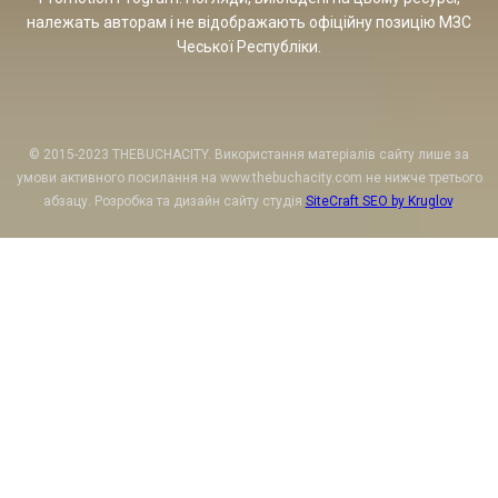
належать авторам і не відображають офіційну позицію МЗС
Чеської Республіки.
© 2015-2023 THEBUCHACITY. Використання матеріалів сайту лише за
умови активного посилання на www.thebuchacity.com не нижче третього
абзацу. Розробка та дизайн сайту студія
SiteCraft SEO by Kruglov
.