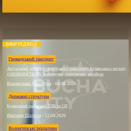
ВИБІР РЕДАКЦІЇ
Громадський танспорт
Актуальний розклад громадського транспорту Бучанського регіону
(ОНОВЛЮЄТЬСЯ): маршрутки, електрички, автобуси
Владислава Приступа
-
04.08.2026
Державні структури
Бучанський районний ТЦК та СП
Вікторія Шатило
-
12.04.2026
Волонтерські ініціативи