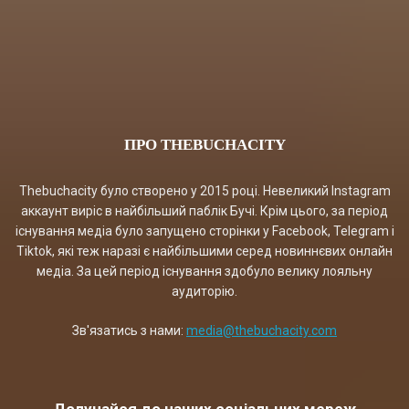
ПРО THEBUCHACITY
Thebuchacity було створено у 2015 році. Невеликий Instagram
аккаунт виріс в найбільший паблік Бучі. Крім цього, за період
існування медіа було запущено сторінки у Facebook, Telegram і
Tiktok, які теж наразі є найбільшими серед новиннєвих онлайн
медіа. За цей період існування здобуло велику лояльну
аудиторію.
Зв'язатись з нами:
media@thebuchacity.com
Долучайся до наших соціальних мереж