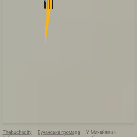
Thebuchacity
Бучанська громада
У Михайлівці-