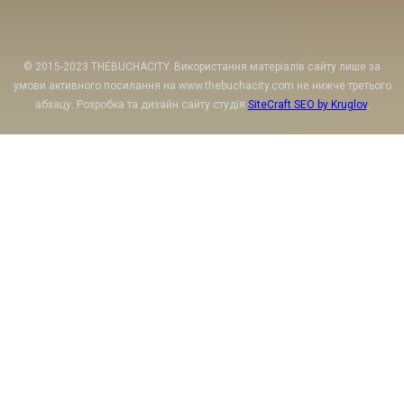
© 2015-2023 THEBUCHACITY. Використання матеріалів сайту лише за
умови активного посилання на www.thebuchacity.com не нижче третього
абзацу. Розробка та дизайн сайту студія
SiteCraft SEO by Kruglov
.