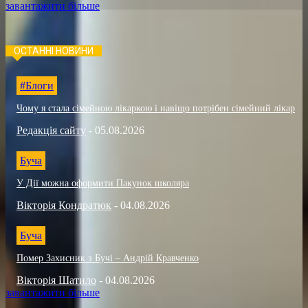
завантажити більше
ОСТАННІ НОВИНИ
#Блоги
Чому я стала сімейною лікаркою і навіщо потрібен сімейний лікар
Редакція сайту
-
05.08.2026
Буча
У Дії можна оформити Пакунок школяра
Вікторія Кондратюк
-
04.08.2026
Буча
Помер Захисник з Бучі – Андрій Кравченко
Вікторія Шатило
-
04.08.2026
завантажити більше