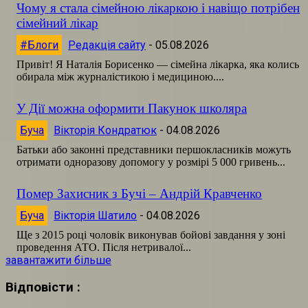
Чому я стала сімейною лікаркою і навіщо потрібен
сімейний лікар
#Блоги
Редакція сайту
-
05.08.2026
Привіт! Я Наталія Борисенко — сімейна лікарка, яка колись
обирала між журналістикою і медициною....
У Дії можна оформити Пакунок школяра
Буча
Вікторія Кондратюк
-
04.08.2026
Батьки або законні представники першокласників можуть
отримати одноразову допомогу у розмірі 5 000 гривень...
Помер Захисник з Бучі – Андрій Кравченко
Буча
Вікторія Шатило
-
04.08.2026
Ще з 2015 році чоловік виконував бойові завдання у зоні
проведення АТО. Після нетривалої...
завантажити більше
Відповісти :