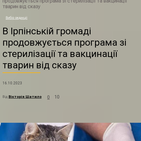
продовжується програма зі стерилізації та вакцинації
тварин від сказу
Вибір редакції
В
В Ірпінській громаді
продовжується програма зі
стерилізації та вакцинації
тварин від сказу
16.10.2023
Від
Вікторія Шатило
10
0