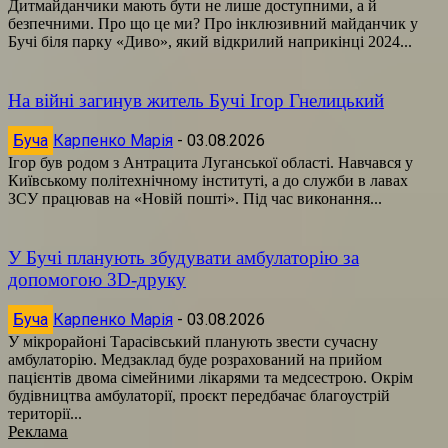
Дитмайданчики мають бути не лише доступними, а й
безпечними. Про що це ми? Про інклюзивний майданчик у
Бучі біля парку «Диво», який відкрилий наприкінці 2024...
На війні загинув житель Бучі Ігор Гнелицький
Буча
Карпенко Марія
-
03.08.2026
Ігор був родом з Антрацита Луганської області. Навчався у
Київському політехнічному інституті, а до служби в лавах
ЗСУ працював на «Новій пошті». Під час виконання...
У Бучі планують збудувати амбулаторію за
допомогою 3D-друку
Буча
Карпенко Марія
-
03.08.2026
У мікрорайоні Тарасівський планують звести сучасну
амбулаторію. Медзаклад буде розрахований на прийом
пацієнтів двома сімейними лікарями та медсестрою. Окрім
будівництва амбулаторії, проєкт передбачає благоустрій
території...
Реклама