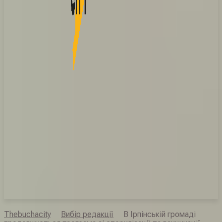
Thebuchacity
Вибір редакції
В Ірпінській громаді