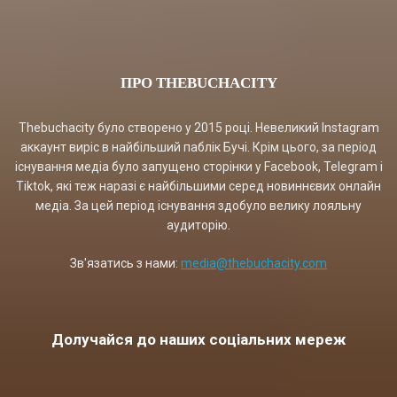
ПРО THEBUCHACITY
Thebuchacity було створено у 2015 році. Невеликий Instagram
аккаунт виріс в найбільший паблік Бучі. Крім цього, за період
існування медіа було запущено сторінки у Facebook, Telegram і
Tiktok, які теж наразі є найбільшими серед новиннєвих онлайн
медіа. За цей період існування здобуло велику лояльну
аудиторію.
Зв'язатись з нами:
media@thebuchacity.com
Долучайся до наших соціальних мереж