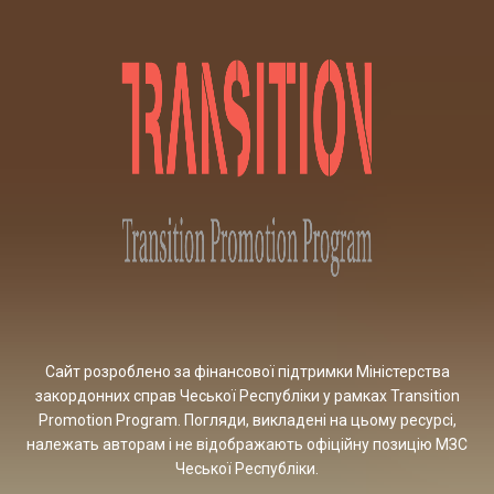
Сайт розроблено за фінансової підтримки Міністерства
закордонних справ Чеської Республіки у рамках Transition
Promotion Program. Погляди, викладені на цьому ресурсі,
належать авторам і не відображають офіційну позицію МЗС
Чеської Республіки.