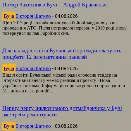
Помер Захисник з Бучі – Андрій Кравченко
Буча
Вікторія Шатило
-
04.08.2026
Ще з 2015 році чоловік виконував бойові завдання у зоні
проведення АТО. Після нетривалої перерви у 2019 році знову
повернувся до лав Збройних сил...
Для закладів освіти Бучанської громади планують
придбати 12 інтерактивних панелей
Буча
Вікторія Шатило
-
04.08.2026
Відділ освіти Бучанської міської ради оголосив тендер на
інтерактивні панелі у межах реалізації проєкту «Нова
українська школа». Інформацію про закупівлю оприлюднили
31 липня в електронній...
Першу чергу інклюзивного дитмайданчика у Бучі
вже треба ремонтувати
Буча
Вікторія Шатило
-
03.08.2026