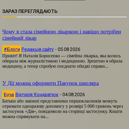
ЗАРАЗ ПЕРЕГЛЯДАЮТЬ
Чому я стала сімейною лікаркою і навіщо потрібен
сімейний лікар
#Блоги
Редакція сайту
-
05.08.2026
Привіт! Я Наталія Борисенко — сімейна лікарка, яка колись
обирала між журналістикою і медициною. Зрештою я обрала
медицину, а тепер спробую поєднати обидві справи...
У Дії можна оформити Пакунок школяра
Буча
Вікторія Кондратюк
-
04.08.2026
Батьки або законні представники першокласників можуть
отримати одноразову допомогу у розмірі 5 000 гривень через
застосунок «Дія», повідомили на сторінці застосунку. Кошти
можна спрямувати на...