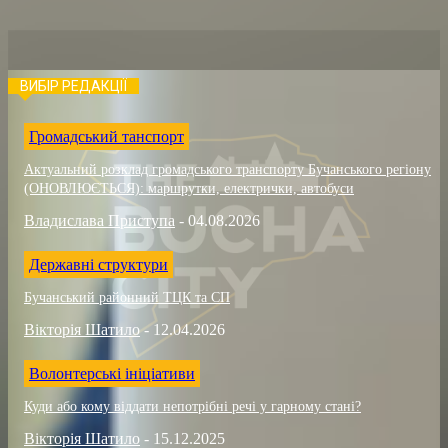
ВИБІР РЕДАКЦІЇ
Громадський танспорт
Актуальний розклад громадського транспорту Бучанського регіону
(ОНОВЛЮЄТЬСЯ): маршрутки, електрички, автобуси
Владислава Приступа
-
04.08.2026
Державні структури
Бучанський районний ТЦК та СП
Вікторія Шатило
-
12.04.2026
Волонтерські ініціативи
Куди або кому віддати непотрібні речі у гарному стані?
Вікторія Шатило
-
15.12.2025