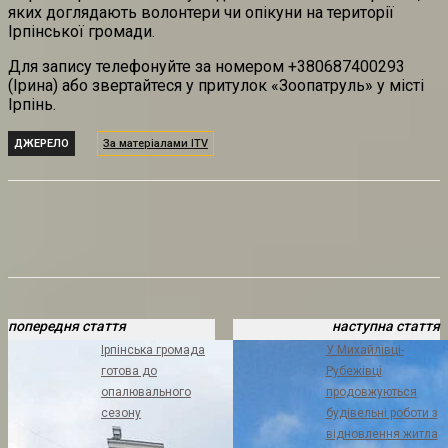
яких доглядають волонтери чи опікуни на території
Ірпінської громади.
Для запису телефонуйте за номером +380687400293
(Ірина) або звертайтеся у притулок «Зоопатруль» у місті
Ірпінь.
ДЖЕРЕЛО
За матеріалами ITV
попередня стаття
наступна стаття
Ірпінська громада
У Михайлівці-
готова до
Рубежівці
опалювального
продовжуються
сезону
будівельні роботи з
відновлення житла