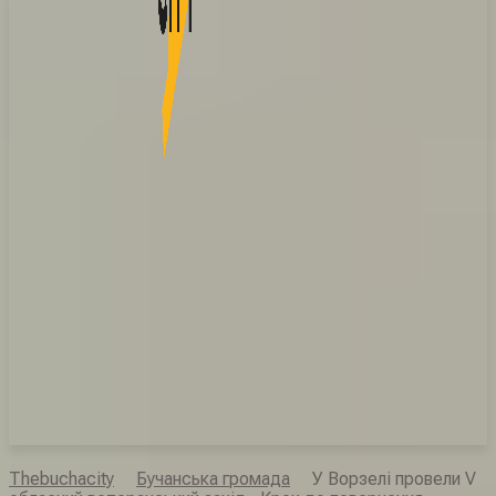
Thebuchacity
Бучанська громада
У Ворзелі провели V