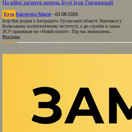
На війні загинув житель Бучі Ігор Гнелицький
Буча
Карпенко Марія
-
03.08.2026
Ігор був родом з Антрацита Луганської області. Навчався у
Київському політехнічному інституті, а до служби в лавах
ЗСУ працював на «Новій пошті». Під час виконання...
Реклама