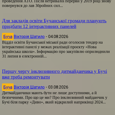
проведення АТО. Після нетривалої перерви у 2019 році знову
повернувся до лав Збройних сил...
Для закладів освіти Бучанської громади планують
придбати 12 інтерактивних панелей
Буча
Вікторія Шатило
-
04.08.2026
Відділ освіти Бучанської міської ради оголосив тендер на
інтерактивні панелі у межах реалізації проєкту «Нова
українська школа». Інформацію про закупівлю оприлюднили
31 липня в електронній...
Першу чергу інклюзивного дитмайданчика у Бучі
вже треба ремонтувати
Буча
Вікторія Шатило
-
03.08.2026
Дитмайданчики мають бути не лише доступними, а й
безпечними. Про що це ми? Про інклюзивний майданчик у
Бучі біля парку «Диво», який відкрилий наприкінці 2024...