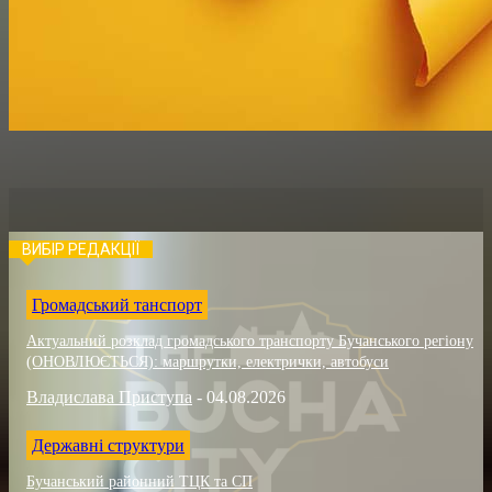
ВИБІР РЕДАКЦІЇ
Громадський танспорт
Актуальний розклад громадського транспорту Бучанського регіону
(ОНОВЛЮЄТЬСЯ): маршрутки, електрички, автобуси
Владислава Приступа
-
04.08.2026
Державні структури
Бучанський районний ТЦК та СП