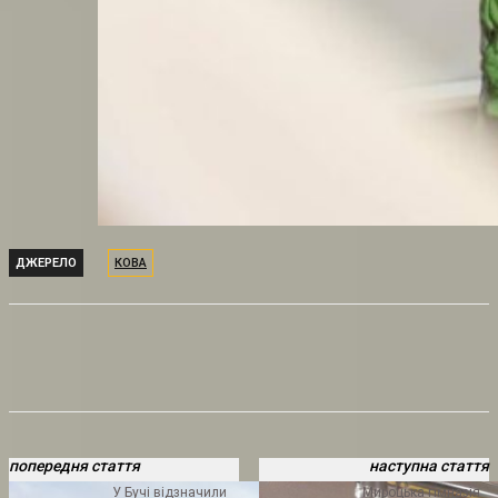
ДЖЕРЕЛО
КОВА
попередня стаття
наступна стаття
У Бучі відзначили
Мироцька гімназія