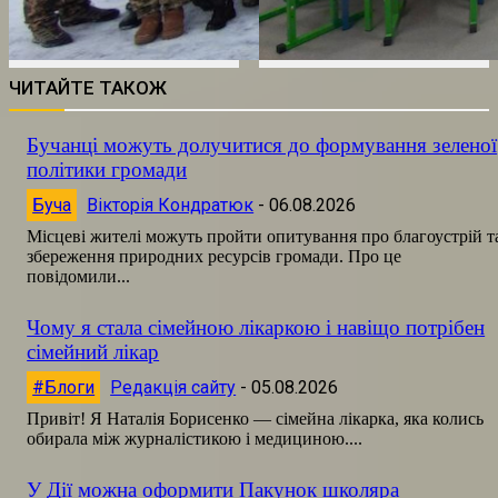
ЧИТАЙТЕ ТАКОЖ
Бучанці можуть долучитися до формування зеленої
політики громади
Буча
Вікторія Кондратюк
-
06.08.2026
Місцеві жителі можуть пройти опитування про благоустрій т
збереження природних ресурсів громади. Про це
повідомили...
Чому я стала сімейною лікаркою і навіщо потрібен
сімейний лікар
#Блоги
Редакція сайту
-
05.08.2026
Привіт! Я Наталія Борисенко — сімейна лікарка, яка колись
обирала між журналістикою і медициною....
У Дії можна оформити Пакунок школяра