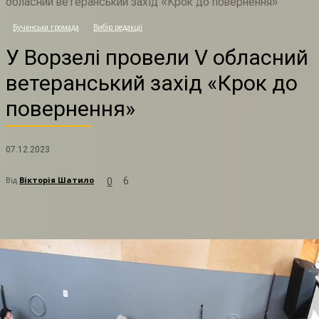
обласний ветеранський захід «Крок до повернення»
У
Бучанська громада
Вибір редакції
У Ворзелі провели V обласний
ветеранський захід «Крок до
повернення»
07.12.2023
Від
Вікторія Шатило
6
0