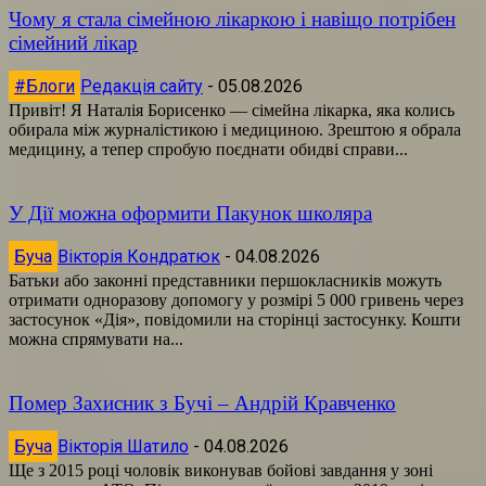
Чому я стала сімейною лікаркою і навіщо потрібен
сімейний лікар
#Блоги
Редакція сайту
-
05.08.2026
Привіт! Я Наталія Борисенко — сімейна лікарка, яка колись
обирала між журналістикою і медициною. Зрештою я обрала
медицину, а тепер спробую поєднати обидві справи...
У Дії можна оформити Пакунок школяра
Буча
Вікторія Кондратюк
-
04.08.2026
Батьки або законні представники першокласників можуть
отримати одноразову допомогу у розмірі 5 000 гривень через
застосунок «Дія», повідомили на сторінці застосунку. Кошти
можна спрямувати на...
Помер Захисник з Бучі – Андрій Кравченко
Буча
Вікторія Шатило
-
04.08.2026
Ще з 2015 році чоловік виконував бойові завдання у зоні