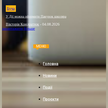
Буча
У Дії можна оформити Пакунок школяра
Вікторія Кондратюк
-
04.08.2026
завантажити більше
МЕНЮ
Головна
Новини
Події
Проєкти