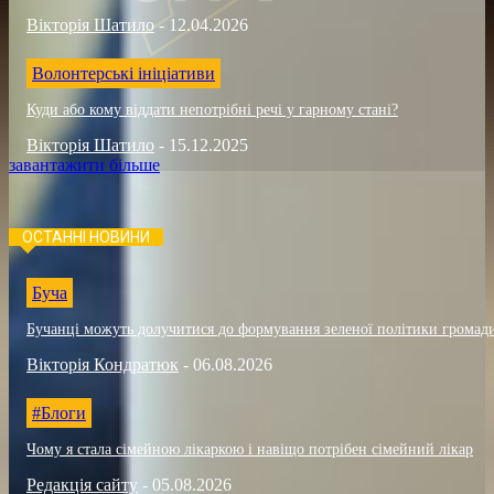
Вікторія Шатило
-
12.04.2026
Волонтерські ініціативи
Куди або кому віддати непотрібні речі у гарному стані?
Вікторія Шатило
-
15.12.2025
завантажити більше
ОСТАННІ НОВИНИ
Буча
Бучанці можуть долучитися до формування зеленої політики громад
Вікторія Кондратюк
-
06.08.2026
#Блоги
Чому я стала сімейною лікаркою і навіщо потрібен сімейний лікар
Редакція сайту
-
05.08.2026