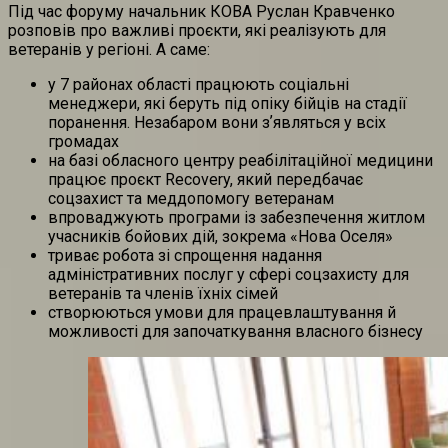
Під час форуму начальник КОВА Руслан Кравченко
розповів про важливі проєкти, які реалізують для
ветеранів у регіоні. А саме:
у 7 районах області працюють соціальні
менеджери, які беруть під опіку бійців на стадії
поранення. Незабаром вони зʼявляться у всіх
громадах
на базі обласного центру реабілітаційної медицини
працює проєкт Recovery, який передбачає
соцзахист та меддопомогу ветеранам
впроваджують програми із забезпечення житлом
учасників бойових дій, зокрема «Нова Оселя»
триває робота зі спрощення надання
адміністративних послуг у сфері соцзахисту для
ветеранів та членів їхніх сімей
створюються умови для працевлаштування й
можливості для започаткування власного бізнесу