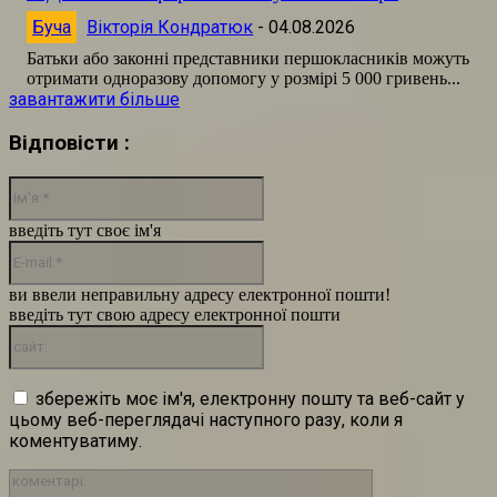
Буча
Вікторія Кондратюк
-
04.08.2026
Батьки або законні представники першокласників можуть
отримати одноразову допомогу у розмірі 5 000 гривень...
завантажити більше
Відповісти :
Ім'я:*
введіть тут своє ім'я
E-
mail:*
ви ввели неправильну адресу електронної пошти!
введіть тут свою адресу електронної пошти
сайт:
збережіть моє ім'я, електронну пошту та веб-сайт у
цьому веб-переглядачі наступного разу, коли я
коментуватиму.
коментарі: