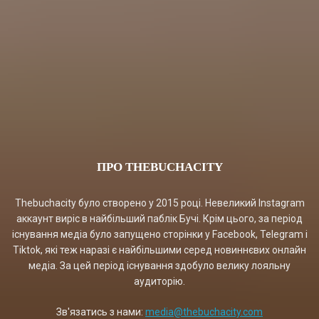
ПРО THEBUCHACITY
Thebuchacity було створено у 2015 році. Невеликий Instagram
аккаунт виріс в найбільший паблік Бучі. Крім цього, за період
існування медіа було запущено сторінки у Facebook, Telegram і
Tiktok, які теж наразі є найбільшими серед новиннєвих онлайн
медіа. За цей період існування здобуло велику лояльну
аудиторію.
Зв'язатись з нами:
media@thebuchacity.com