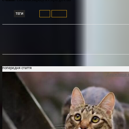
ТЕГИ
Буча
Поліція
Поділитися
попередня стаття
Державна в