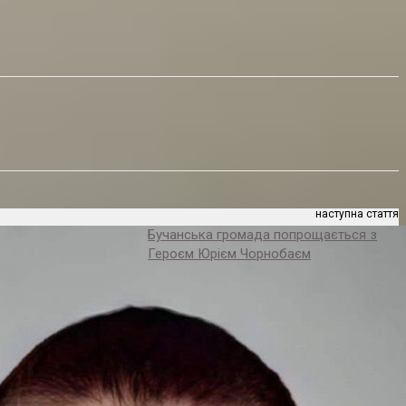
наступна стаття
Бучанська громада попрощається з
Героєм Юрієм Чорнобаєм