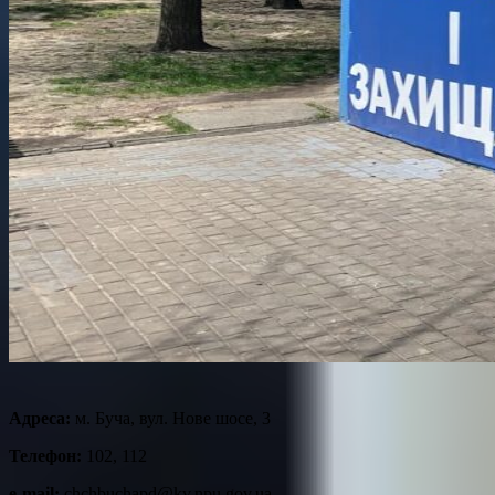
Адреса:
м. Буча, вул. Нове шосе, 3
Телефон:
102, 112
e-mail:
chchbuchapd@kv.npu.gov.ua