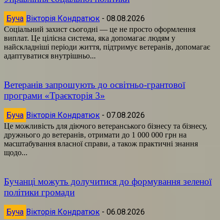
Буча
Вікторія Кондратюк
-
08.08.2026
Соціальний захист сьогодні — це не просто оформлення
виплат. Це цілісна система, яка допомагає людям у
найскладніші періоди життя, підтримує ветеранів, допомагає
адаптуватися внутрішньо...
Ветеранів запрошують до освітньо-грантової
програми «Траєкторія 3»
Буча
Вікторія Кондратюк
-
07.08.2026
Це можливість для діючого ветеранського бізнесу та бізнесу,
дружнього до ветеранів, отримати до 1 000 000 грн на
масштабування власної справи, а також практичні знання
щодо...
Бучанці можуть долучитися до формування зеленої
політики громади
Буча
Вікторія Кондратюк
-
06.08.2026