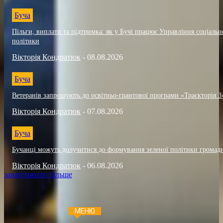
Буча
Пільги, виплати та підтримка: як у Бучі працює Управління соціальн
політики
Вікторія Кондратюк
-
08.08.2026
Буча
Ветеранів запрошують до освітньо-грантової програми «Траєкторія 3
Вікторія Кондратюк
-
07.08.2026
Буча
Бучанці можуть долучитися до формування зеленої політики громад
Вікторія Кондратюк
-
06.08.2026
завантажити більше
МЕНЮ