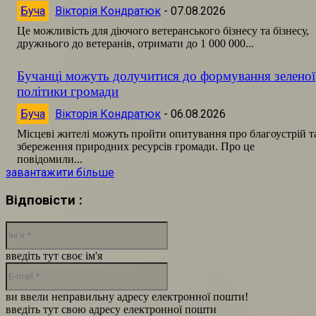
Буча
Вікторія Кондратюк
-
07.08.2026
Це можливість для діючого ветеранського бізнесу та бізнесу,
дружнього до ветеранів, отримати до 1 000 000...
Бучанці можуть долучитися до формування зеленої
політики громади
Буча
Вікторія Кондратюк
-
06.08.2026
Місцеві жителі можуть пройти опитування про благоустрій т
збереження природних ресурсів громади. Про це
повідомили...
завантажити більше
Відповісти :
Ім'я:*
введіть тут своє ім'я
E-
mail:*
ви ввели неправильну адресу електронної пошти!
введіть тут свою адресу електронної пошти