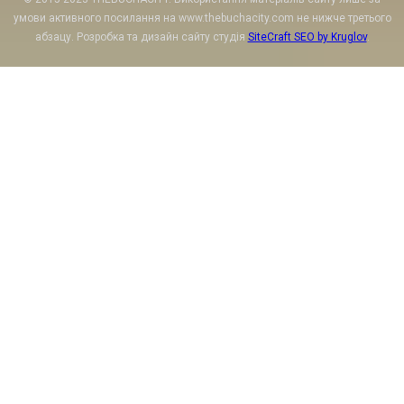
умови активного посилання на www.thebuchacity.com не нижче третього
абзацу. Розробка та дизайн сайту студія
SiteCraft SEO by Kruglov
.