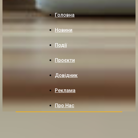
Головна
Новини
Події
Проєкти
Довідник
Реклама
Про Нас