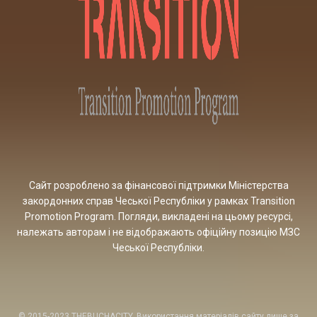
Сайт розроблено за фінансової підтримки Міністерства
закордонних справ Чеської Республіки у рамках Transition
Promotion Program. Погляди, викладені на цьому ресурсі,
належать авторам і не відображають офіційну позицію МЗС
Чеської Республіки.
© 2015-2023 THEBUCHACITY. Використання матеріалів сайту лише за