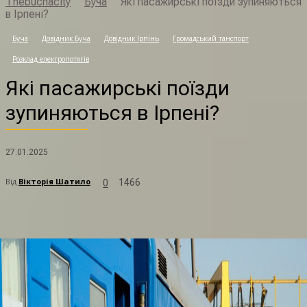
Thebuchacity
Буча
Які пасажирські поїзди зупиняються
в Ірпені?
Я
Буча
Довідник Буча
Довідник Ірпінь
Громадський танспорт
Розклад електропотягів
Які пасажирські поїзди
зупиняються в Ірпені?
27.01.2025
Від
Вікторія Шатило
1466
0