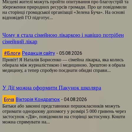
Місцеві жителі можуть пройти опитування про благоустрій та
збереження природних ресурсів громади. Про це повідомили
на сторінці громадської організації «Зелена Буча». На основі
відповідей ГО підготує...
Чому я стала сімейною лікаркою і навіщо потрібен
сімейний лікар
#Блоги
Редакція сайту
-
05.08.2026
Привіт! Я Наталія Борисенко — сімейна лікарка, яка колись
обирала між журналістикою і медициною. Зрештою я обрала
медицину, а тепер спробую поєднати обидві справи...
У Дії можна оформити Пакунок школяра
Буча
Вікторія Кондратюк
-
04.08.2026
Батьки або законні представники першокласників можуть
отримати одноразову допомогу у розмірі 5 000 гривень через
застосунок «Дія», повідомили на сторінці застосунку. Кошти
можна спрямувати на...