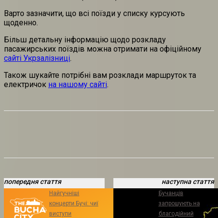
Варто зазначити, що всі поїзди у списку курсують
щоденно.
Більш детальну інформацію щодо розкладу
пасажирських поїздів можна отримати на офіційному
сайті Укрзалізниці
.
Також шукайте потрібні вам розклади маршруток та
електричок
на нашому сайті
.
попередня стаття
наступна стаття
Найгучніші
Бучанців
концерти Бучі: чиї
запрошують на
виступи
благодійний