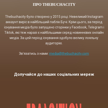
ПРО THEBUCHACITY
Thebuchacity було створено у 2015 році. Невеликий Instagram
аккаунт виріс в найбільший паблік Бучі. Крім цього, за період
існування медіа було запущено сторінки у Facebook, Telegram і
Tiktok, які теж наразі є найбільшими серед новиннєвих онлайн
медіа. За цей період існування здобуло велику лояльну
аудиторію.
Зв'язатись з нами:
media@thebuchacity.com
Долучайся до наших соціальних мереж