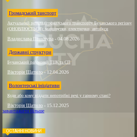
Громадський танспорт
Актуальний розклад громадського транспорту Бучанського регіону
(ОНОВЛЮЄТЬСЯ): маршрутки, електрички, автобуси
Владислава Приступа
-
04.08.2026
Державні структури
Бучанський районний ТЦК та СП
Вікторія Шатило
-
12.04.2026
Волонтерські ініціативи
Куди або кому віддати непотрібні речі у гарному стані?
Вікторія Шатило
-
15.12.2025
завантажити більше
ОСТАННІ НОВИНИ