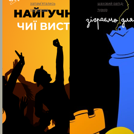
запам’ятались
шаховий рапід-
найбільше
турнір