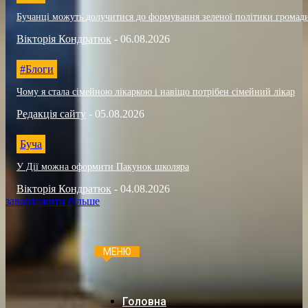
Бучанці можуть долучитися до формування зеленої політики громад
Вікторія Кондратюк
-
06.08.2026
#Блоги
Чому я стала сімейною лікаркою і навіщо потрібен сімейний лікар
Редакція сайту
-
05.08.2026
Буча
У Дії можна оформити Пакунок школяра
Вікторія Кондратюк
-
04.08.2026
завантажити більше
МЕНЮ
Головна