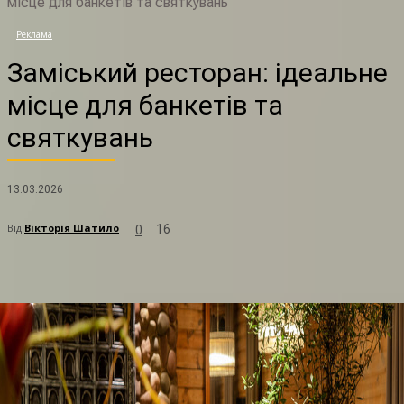
місце для банкетів та святкувань
З
Реклама
Заміський ресторан: ідеальне
місце для банкетів та
святкувань
13.03.2026
Від
Вікторія Шатило
16
0