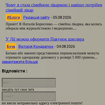
Чому я стала сімейною лікаркою і навіщо потрібен
сімейний лікар
#Блоги
Редакція сайту
-
05.08.2026
Привіт! Я Наталія Борисенко — сімейна лікарка, яка колись
обирала між журналістикою і медициною....
У Дії можна оформити Пакунок школяра
Буча
Вікторія Кондратюк
-
04.08.2026
Батьки або законні представники першокласників можуть
отримати одноразову допомогу у розмірі 5 000 гривень...
завантажити більше
Відповісти :
Ім'я:*
введіть тут своє ім'я
E-
mail:*
ви ввели неправильну адресу електронної пошти!