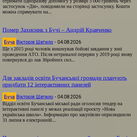
отримати одноразову допомогу у розмірі 5 000 гривень через
застосунок «Дія», повідомили на сторінці застосунку. Кошти
можна спрямувати на...
Помер Захисник з Бучі – Андрій Кравченко
Буча
Вікторія Шатило
-
04.08.2026
Ще з 2015 році чоловік виконував бойові завдання у зоні
проведення АТО. Після нетривалої перерви у 2019 році знову
повернувся до лав Збройних сил...
Для закладів освіти Бучанської громади планують
придбати 12 інтерактивних панелей
Буча
Вікторія Шатило
-
04.08.2026
Відділ освіти Бучанської міської ради оголосив тендер на
інтерактивні панелі у межах реалізації проєкту «Нова
українська школа». Інформацію про закупівлю оприлюднили
31 липня в електронній...