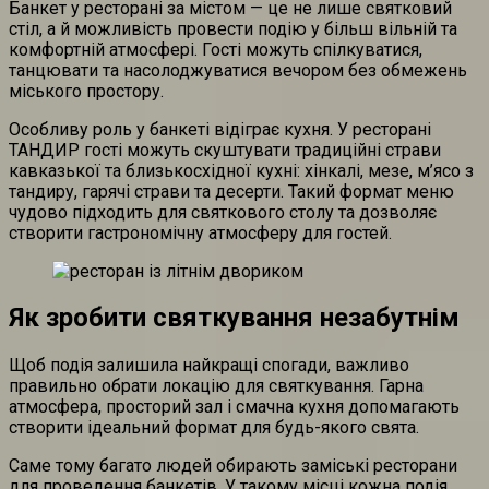
Банкет у ресторані за містом — це не лише святковий
стіл, а й можливість провести подію у більш вільній та
комфортній атмосфері. Гості можуть спілкуватися,
танцювати та насолоджуватися вечором без обмежень
міського простору.
Особливу роль у банкеті відіграє кухня. У ресторані
ТАНДИР гості можуть скуштувати традиційні страви
кавказької та близькосхідної кухні: хінкалі, мезе, м’ясо з
тандиру, гарячі страви та десерти. Такий формат меню
чудово підходить для святкового столу та дозволяє
створити гастрономічну атмосферу для гостей.
Як зробити святкування незабутнім
Щоб подія залишила найкращі спогади, важливо
правильно обрати локацію для святкування. Гарна
атмосфера, просторий зал і смачна кухня допомагають
створити ідеальний формат для будь-якого свята.
Саме тому багато людей обирають заміські ресторани
для проведення банкетів. У такому місці кожна подія