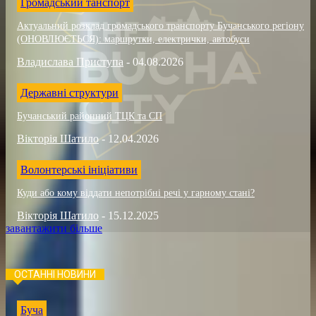
Громадський танспорт
Актуальний розклад громадського транспорту Бучанського регіону
(ОНОВЛЮЄТЬСЯ): маршрутки, електрички, автобуси
Владислава Приступа
-
04.08.2026
Державні структури
Бучанський районний ТЦК та СП
Вікторія Шатило
-
12.04.2026
Волонтерські ініціативи
Куди або кому віддати непотрібні речі у гарному стані?
Вікторія Шатило
-
15.12.2025
завантажити більше
ОСТАННІ НОВИНИ
Буча