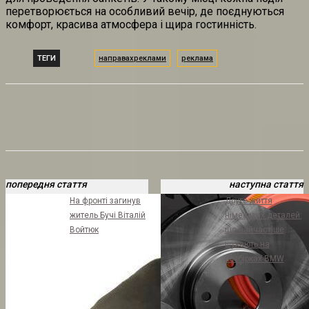
перетворюється на особливий вечір, де поєднуються
комфорт, красива атмосфера і щира гостинність.
ТЕГИ
направахреклами
реклама
попередня стаття
наступна стаття
На фронті загинув
Друге життя
житель Бучі Віталій
німецьких деталей:
Войтюк
що найчастіше
шукають на
розбірках BMW