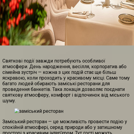
Святкові події завжди потребують особливої
атмосфери. День народження, весілля, корпоратив або
сімейна зустріч — кожна з цих подій стає ще більш
яскравою, коли проходить у красивому місці. Саме тому
багато людей обирають заміські ресторани для
проведення банкетів. Така локація дозволяє поєднати
святкову атмосферу, комфорт і відпочинок від міського
шуму.
Заміський ресторан — це можливість провести подію у
спокійній атмосфері, серед природи або у затишному
просторі з красивим інтер’єром. Тут гості можуть