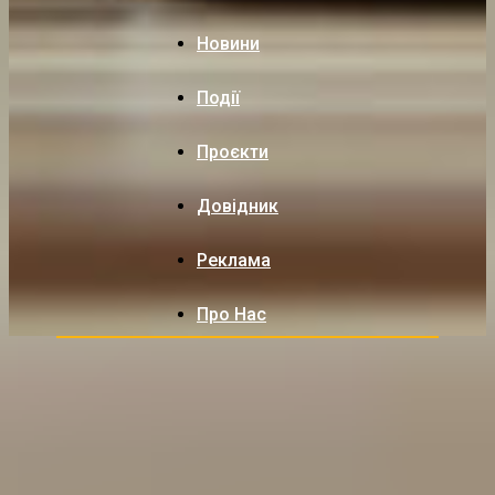
Новини
Події
Проєкти
Довідник
Реклама
Про Нас