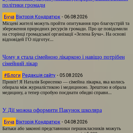
політики громади
Буча
Вікторія Кондратюк
-
06.08.2026
Місцеві жителі можуть пройти опитування про благоустрій та
збереження природних ресурсів громади. Про це повідомили
на сторінці громадської організації «Зелена Буча». На основі
відповідей ГО підготує...
Чому я стала сімейною лікаркою і навіщо потрібен
сімейний лікар
#Блоги
Редакція сайту
-
05.08.2026
Привіт! Я Наталія Борисенко — сімейна лікарка, яка колись
обирала між журналістикою і медициною. Зрештою я обрала
медицину, а тепер спробую поєднати обидві справи...
У Дії можна оформити Пакунок школяра
Буча
Вікторія Кондратюк
-
04.08.2026
Батьки або законні представники першокласників можуть