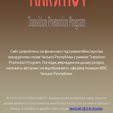
Сайт розроблено за фінансової підтримки Міністерства
закордонних справ Чеської Республіки у рамках Transition
Promotion Program. Погляди, викладені на цьому ресурсі,
належать авторам і не відображають офіційну позицію МЗС
Чеської Республіки.
© 2015-2023 THEBUCHACITY. Використання матеріалів сайту лише за
умови активного посилання на www.thebuchacity.com не нижче третього
абзацу. Розробка та дизайн сайту студія
SiteCraft SEO by Kruglov
.