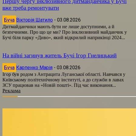
Першу чергу інклюзивного дитмайданчика у Бучі
вже треба ремонтувати
Буча
Вікторія Шатило
-
03.08.2026
Дитмайданчики мають бути не лише доступними, а й
безпечними. Про що це ми? Про інклюзивний майданчик у
Бучі біля парку «Диво», який відкрилий наприкінці 2024...
На війні загинув житель Бучі Ігор Гнелицький
Буча
Карпенко Марія
-
03.08.2026
Ігор був родом з Антрацита Луганської області. Навчався у
Київському політехнічному інституті, а до служби в лавах
ЗСУ працював на «Новій пошті». Під час виконання...
Реклама