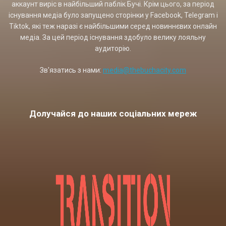
аккаунт виріс в найбільший паблік Бучі. Крім цього, за період
існування медіа було запущено сторінки у Facebook, Telegram і
Tiktok, які теж наразі є найбільшими серед новиннєвих онлайн
медіа. За цей період існування здобуло велику лояльну
аудиторію.
Зв'язатись з нами:
media@thebuchacity.com
Долучайся до наших соціальних мереж