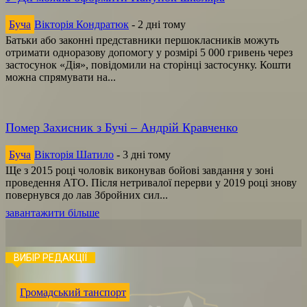
Буча
Вікторія Кондратюк
-
2 дні тому
Батьки або законні представники першокласників можуть
отримати одноразову допомогу у розмірі 5 000 гривень через
застосунок «Дія», повідомили на сторінці застосунку. Кошти
можна спрямувати на...
Помер Захисник з Бучі – Андрій Кравченко
Буча
Вікторія Шатило
-
3 дні тому
Ще з 2015 році чоловік виконував бойові завдання у зоні
проведення АТО. Після нетривалої перерви у 2019 році знову
повернувся до лав Збройних сил...
завантажити більше
ВИБІР РЕДАКЦІЇ
Громадський танспорт