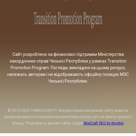
Сайт розроблено за фінансової підтримки Міністерства
закордонних справ Чеської Республіки у рамках Transition
Promotion Program. Погляди, викладені на цьому ресурсі,
належать авторам і не відображають офіційну позицію МЗС
Чеської Республіки.
© 2015-2023 THEBUCHACITY. Використання матеріалів сайту лише за
умови активного посилання на www.thebuchacity.com не нижче третього
абзацу. Розробка та дизайн сайту студія
SiteCraft SEO by Kruglov
.