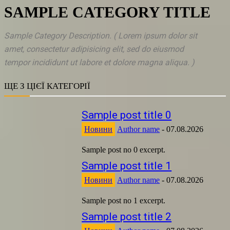
SAMPLE CATEGORY TITLE
Sample Category Description. ( Lorem ipsum dolor sit
amet, consectetur adipisicing elit, sed do eiusmod
tempor incididunt ut labore et dolore magna aliqua. )
ЩЕ З ЦІЄЇ КАТЕГОРІЇ
Sample post title 0
Новини
Author name
-
07.08.2026
Sample post no 0 excerpt.
Sample post title 1
Новини
Author name
-
07.08.2026
Sample post no 1 excerpt.
Sample post title 2