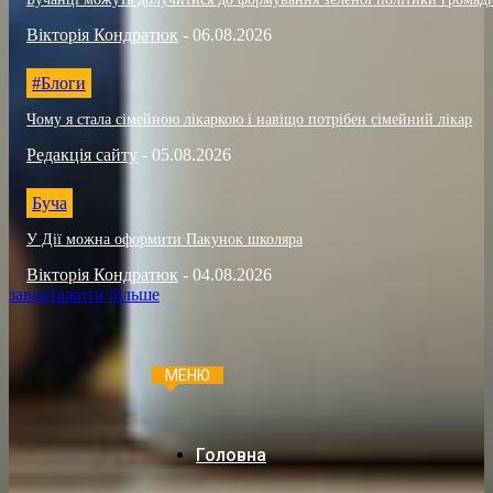
Вікторія Кондратюк
-
06.08.2026
#Блоги
Чому я стала сімейною лікаркою і навіщо потрібен сімейний лікар
Редакція сайту
-
05.08.2026
Буча
У Дії можна оформити Пакунок школяра
Вікторія Кондратюк
-
04.08.2026
завантажити більше
МЕНЮ
Головна