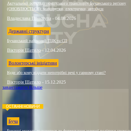
Актуальний розклад громадського транспорту Бучанського регіону
(ОНОВЛЮЄТЬСЯ): маршрутки, електрички, автобуси
Владислава Приступа
-
04.08.2026
Державні структури
Бучанський районний ТЦК та СП
Вікторія Шатило
-
12.04.2026
Волонтерські ініціативи
Куди або кому віддати непотрібні речі у гарному стані?
Вікторія Шатило
-
15.12.2025
завантажити більше
ОСТАННІ НОВИНИ
Буча
Бучанці можуть долучитися до формування зеленої політики громад