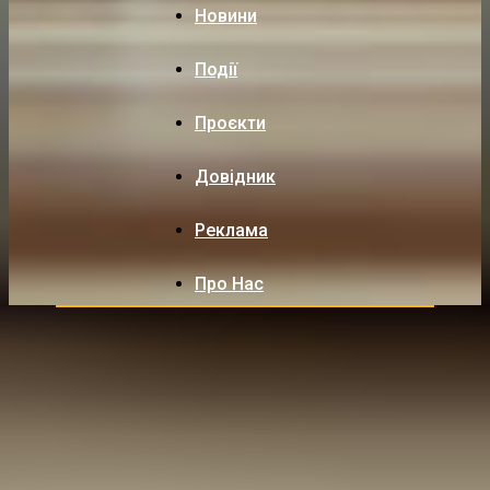
Новини
Події
Проєкти
Довідник
Реклама
Про Нас