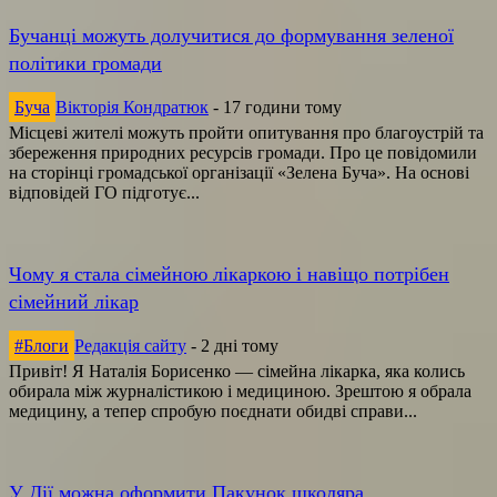
Бучанці можуть долучитися до формування зеленої
політики громади
Буча
Вікторія Кондратюк
-
17 години тому
Місцеві жителі можуть пройти опитування про благоустрій та
збереження природних ресурсів громади. Про це повідомили
на сторінці громадської організації «Зелена Буча». На основі
відповідей ГО підготує...
Чому я стала сімейною лікаркою і навіщо потрібен
сімейний лікар
#Блоги
Редакція сайту
-
2 дні тому
Привіт! Я Наталія Борисенко — сімейна лікарка, яка колись
обирала між журналістикою і медициною. Зрештою я обрала
медицину, а тепер спробую поєднати обидві справи...
У Дії можна оформити Пакунок школяра