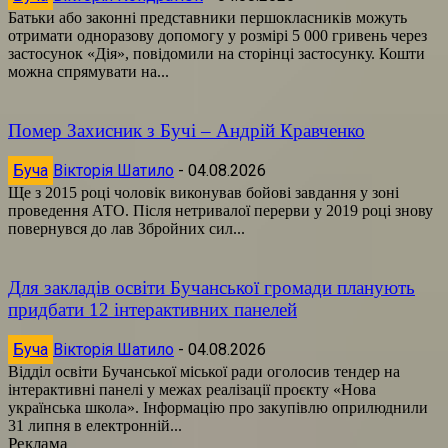
Батьки або законні представники першокласників можуть
отримати одноразову допомогу у розмірі 5 000 гривень через
застосунок «Дія», повідомили на сторінці застосунку. Кошти
можна спрямувати на...
Помер Захисник з Бучі – Андрій Кравченко
Буча
Вікторія Шатило
-
04.08.2026
Ще з 2015 році чоловік виконував бойові завдання у зоні
проведення АТО. Після нетривалої перерви у 2019 році знову
повернувся до лав Збройних сил...
Для закладів освіти Бучанської громади планують
придбати 12 інтерактивних панелей
Буча
Вікторія Шатило
-
04.08.2026
Відділ освіти Бучанської міської ради оголосив тендер на
інтерактивні панелі у межах реалізації проєкту «Нова
українська школа». Інформацію про закупівлю оприлюднили
31 липня в електронній...
Реклама