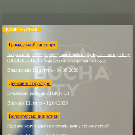
ВИБІР РЕДАКЦІЇ
Громадський танспорт
Актуальний розклад громадського транспорту Бучанського регіону
(ОНОВЛЮЄТЬСЯ): маршрутки, електрички, автобуси
Владислава Приступа
-
04.08.2026
Державні структури
Бучанський районний ТЦК та СП
Вікторія Шатило
-
12.04.2026
Волонтерські ініціативи
Куди або кому віддати непотрібні речі у гарному стані?