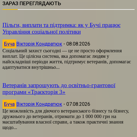
ЗАРАЗ ПЕРЕГЛЯДАЮТЬ
Пільги, виплати та підтримка: як у Бучі працює
Управління соціальної політики
Буча
Вікторія Кондратюк
-
08.08.2026
Соціальний захист сьогодні — це не просто оформлення
виплат. Це цілісна система, яка допомагає людям у
найскладніші періоди життя, підтримує ветеранів, допомагає
адаптуватися внутрішньо...
Ветеранів запрошують до освітньо-грантової
програми «Траєкторія 3»
Буча
Вікторія Кондратюк
-
07.08.2026
Це можливість для діючого ветеранського бізнесу та бізнесу,
дружнього до ветеранів, отримати до 1 000 000 грн на
масштабування власної справи, а також практичні знання
щодо...