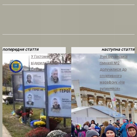
попередня стаття
наступна стаття
У Гостомелі
Учні Бучанської
відкрили «Алею
гімназії №2
Слави»
долучилися до
спортивного
марафону «Не
зупиняйся»