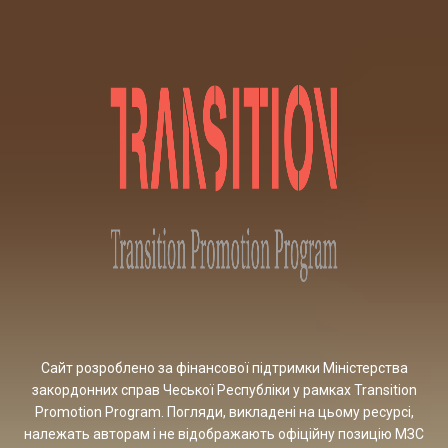
Сайт розроблено за фінансової підтримки Міністерства
закордонних справ Чеської Республіки у рамках Transition
Promotion Program. Погляди, викладені на цьому ресурсі,
належать авторам і не відображають офіційну позицію МЗС