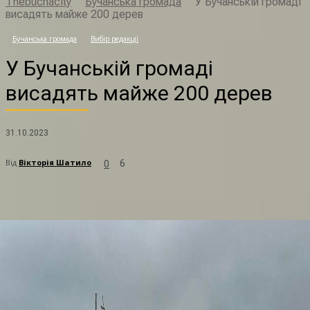
Thebuchacity
Бучанська громада
У Бучанській громаді
висадять майже 200 дерев
У
Бучанська громада
Вибір редакції
У Бучанській громаді
висадять майже 200 дерев
31.10.2023
Від
Вікторія Шатило
6
0