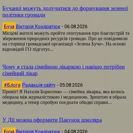
Бучанці можуть долучитися до формування зеленої
політики громади
Буча
Вікторія Кондратюк
-
06.08.2026
Місцеві жителі можуть пройти опитування про благоустрій та
збереження природних ресурсів громади. Про це повідомили
на сторінці громадської організації «Зелена Буча». На основі
відповідей ГО підготує...
Чому я стала сімейною лікаркою і навіщо потрібен
сімейний лікар
#Блоги
Редакція сайту
-
05.08.2026
Привіт! Я Наталія Борисенко — сімейна лікарка, яка колись
обирала між журналістикою і медициною. Зрештою я обрала
медицину, а тепер спробую поєднати обидві справи...
У Дії можна оформити Пакунок школяра
Буча
Вікторія Кондратюк
-
04.08.2026