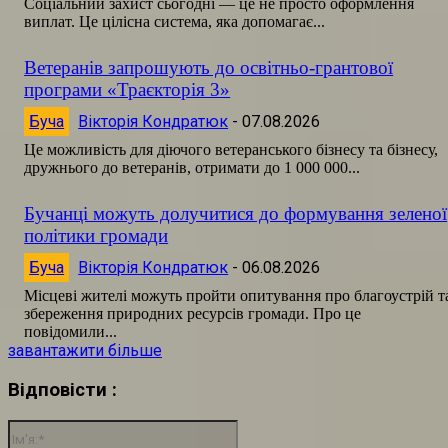
Соціальний захист сьогодні — це не просто оформлення
виплат. Це цілісна система, яка допомагає...
Ветеранів запрошують до освітньо-грантової
програми «Траєкторія 3»
Буча
Вікторія Кондратюк
-
07.08.2026
Це можливість для діючого ветеранського бізнесу та бізнесу,
дружнього до ветеранів, отримати до 1 000 000...
Бучанці можуть долучитися до формування зеленої
політики громади
Буча
Вікторія Кондратюк
-
06.08.2026
Місцеві жителі можуть пройти опитування про благоустрій т
збереження природних ресурсів громади. Про це
повідомили...
завантажити більше
Відповісти :
Ім'я:*