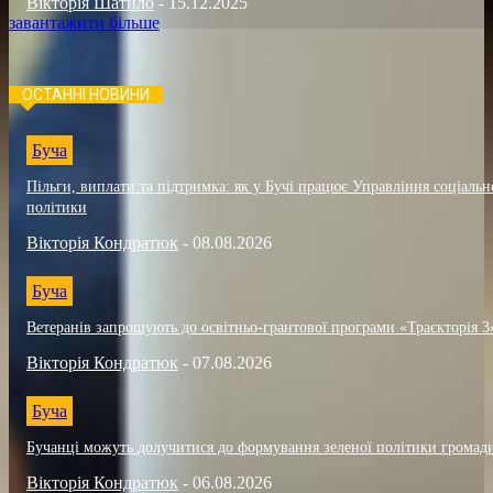
Вікторія Шатило
-
15.12.2025
завантажити більше
ОСТАННІ НОВИНИ
Буча
Пільги, виплати та підтримка: як у Бучі працює Управління соціальн
політики
Вікторія Кондратюк
-
08.08.2026
Буча
Ветеранів запрошують до освітньо-грантової програми «Траєкторія 3
Вікторія Кондратюк
-
07.08.2026
Буча
Бучанці можуть долучитися до формування зеленої політики громад
Вікторія Кондратюк
-
06.08.2026