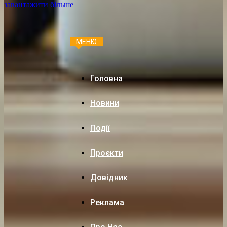
завантажити більше
МЕНЮ
Головна
Новини
Події
Проєкти
Довідник
Реклама