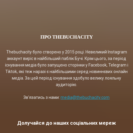
ПРО THEBUCHACITY
Thebuchacity було створено у 2015 році. Невеликий Instagram
аккаунт виріс в найбільший паблік Бучі. Крім цього, за період
існування медіа було запущено сторінки у Facebook, Telegram і
Tiktok, які теж наразі є найбільшими серед новиннєвих онлайн
медіа. За цей період існування здобуло велику лояльну
аудиторію.
Зв'язатись з нами:
media@thebuchacity.com
Долучайся до наших соціальних мереж