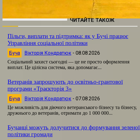
ЧИТАЙТЕ ТАКОЖ
Пільги, виплати та підтримка: як у Бучі працює
Управління соціальної політики
Буча
Вікторія Кондратюк
-
08.08.2026
Соціальний захист сьогодні — це не просто оформлення
виплат. Це цілісна система, яка допомагає...
Ветеранів запрошують до освітньо-грантової
програми «Траєкторія 3»
Буча
Вікторія Кондратюк
-
07.08.2026
Це можливість для діючого ветеранського бізнесу та бізнесу,
дружнього до ветеранів, отримати до 1 000 000...
Бучанці можуть долучитися до формування зеленої
політики громади