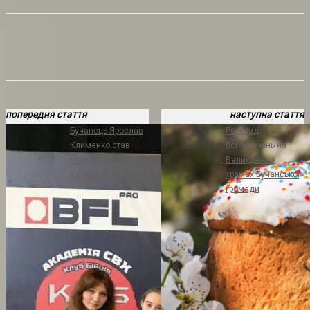
попередня стаття
наступна стаття
Бучанець Ярослав
Розклад
Клименко став
богослужінь на
чемпіоном України
Великдень у
з кікбоксингу
храмах Бучанської
громади