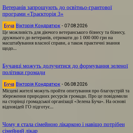
Ветеранів запрошують до освітньо-грантової
програми «Траєкторія 3»
Буча
Вікторія Кондратюк
-
07.08.2026
Це можливість для діючого ветеранського бізнесу та бізнесу,
дружнього до ветеранів, отримати до 1 000 000 грн на
масштабування власної справи, а також практичні знання
щодо...
Бучанці можуть долучитися до формування зеленої
політики громади
Буча
Вікторія Кондратюк
-
06.08.2026
Місцеві жителі можуть пройти опитування про благоустрій та
збереження природних ресурсів громади. Про це повідомили
на сторінці громадської організації «Зелена Буча». На основі
відповідей ГО підготує...
Чому я стала сімейною лікаркою і навіщо потрібен
сімейний лікар