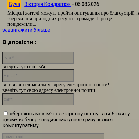
Буча
Вікторія Кондратюк
-
06.08.2026
Місцеві жителі можуть пройти опитування про благоустрій т
збереження природних ресурсів громади. Про це
повідомили...
завантажити більше
Відповісти :
Ім'я:*
введіть тут своє ім'я
E-
mail:*
ви ввели неправильну адресу електронної пошти!
введіть тут свою адресу електронної пошти
сайт:
збережіть моє ім'я, електронну пошту та веб-сайт у
цьому веб-переглядачі наступного разу, коли я
коментуватиму.
коментарі: