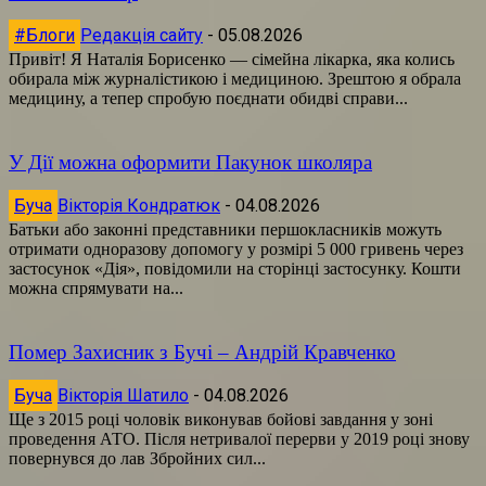
#Блоги
Редакція сайту
-
05.08.2026
Привіт! Я Наталія Борисенко — сімейна лікарка, яка колись
обирала між журналістикою і медициною. Зрештою я обрала
медицину, а тепер спробую поєднати обидві справи...
У Дії можна оформити Пакунок школяра
Буча
Вікторія Кондратюк
-
04.08.2026
Батьки або законні представники першокласників можуть
отримати одноразову допомогу у розмірі 5 000 гривень через
застосунок «Дія», повідомили на сторінці застосунку. Кошти
можна спрямувати на...
Помер Захисник з Бучі – Андрій Кравченко
Буча
Вікторія Шатило
-
04.08.2026
Ще з 2015 році чоловік виконував бойові завдання у зоні
проведення АТО. Після нетривалої перерви у 2019 році знову
повернувся до лав Збройних сил...