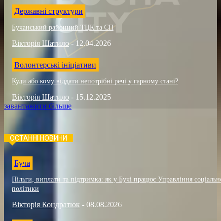
Державні структури
Бучанський районний ТЦК та СП
Вікторія Шатило
-
12.04.2026
Волонтерські ініціативи
Куди або кому віддати непотрібні речі у гарному стані?
Вікторія Шатило
-
15.12.2025
завантажити більше
ОСТАННІ НОВИНИ
Буча
Пільги, виплати та підтримка: як у Бучі працює Управління соціальн
політики
Вікторія Кондратюк
-
08.08.2026