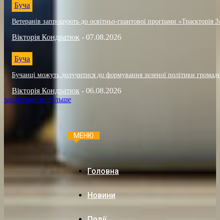
Буча
Ветеранів запрошують до освітньо-грантової програми «Траєкторія 3
Вікторія Кондратюк
-
07.08.2026
Буча
Бучанці можуть долучитися до формування зеленої політики громад
Вікторія Кондратюк
-
06.08.2026
завантажити більше
МЕНЮ
Головна
Новини
Події