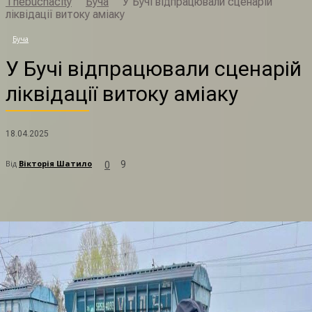
Thebuchacity
Буча
У Бучі відпрацювали сценарій
ліквідації витоку аміаку
У
Буча
У Бучі відпрацювали сценарій
ліквідації витоку аміаку
18.04.2025
Від
Вікторія Шатило
9
0