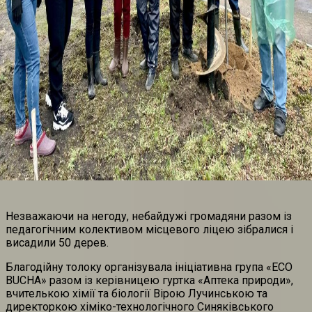
Незважаючи на негоду, небайдужі громадяни разом із
педагогічним колективом місцевого ліцею зібралися і
висадили 50 дерев.
Благодійну толоку організувала ініціативна група «ECO
BUCHA» разом із керівницею гуртка «Аптека природи»,
вчителькою хімії та біології Вірою Лучинською та
директоркою хіміко-технологічного Синяківського