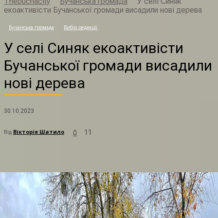
Thebuchacity
Бучанська громада
У селі Синяк
екоактивісти Бучанської громади висадили нові дерева
У
Бучанська громада
Вибір редакції
У селі Синяк екоактивісти
Бучанської громади висадили
нові дерева
30.10.2023
Від
Вікторія Шатило
11
0