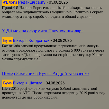
#Блоги
Редакція сайту
-
05.08.2026
Привіт! Я Наталія Борисенко — сімейна лікарка, яка колись
обирала між журналістикою і медициною. Зрештою я обрала
медицину, а тепер спробую поєднати обидві справи...
У Дії можна оформити Пакунок школяра
Буча
Вікторія Кондратюк
-
04.08.2026
Батьки або законні представники першокласників можуть
отримати одноразову допомогу у розмірі 5 000 гривень через
застосунок «Дія», повідомили на сторінці застосунку. Кошти
можна спрямувати на...
Помер Захисник з Бучі – Андрій Кравченко
Буча
Вікторія Шатило
-
04.08.2026
Ще з 2015 році чоловік виконував бойові завдання у зоні
проведення АТО. Після нетривалої перерви у 2019 році знову
повернувся до лав Збройних сил...