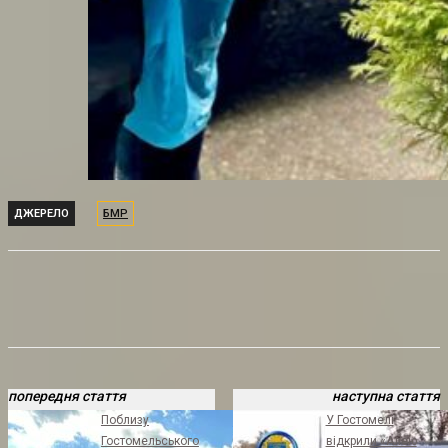
ДЖЕРЕЛО
БМР
попередня стаття
наступна стаття
Поблизу
У Гостомелі
Гостомельського
відкрили «Алею