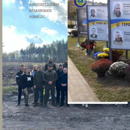
аеропорту почали
Слави»
висаджувати
новий ліс