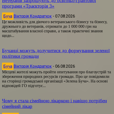
Ветеранів запрошують до освітньо-грантової
програми «Траєкторія 3»
Буча
Вікторія Кондратюк
-
07.08.2026
Це можливість для діючого ветеранського бізнесу та бізнесу,
дружнього до ветеранів, отримати до 1 000 000 грн на
масштабування власної справи, а також практичні знання
щодо...
Бучанці можуть долучитися до формування зеленої
політики громади
Буча
Вікторія Кондратюк
-
06.08.2026
Місцеві жителі можуть пройти опитування про благоустрій та
збереження природних ресурсів громади. Про це повідомили
на сторінці громадської організації «Зелена Буча». На основі
відповідей ГО підготує...
Чому я стала сімейною лікаркою і навіщо потрібен
сімейний лікар