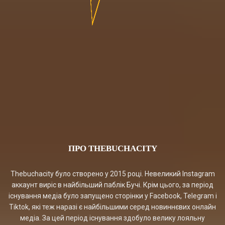
ПРО THEBUCHACITY
Thebuchacity було створено у 2015 році. Невеликий Instagram
аккаунт виріс в найбільший паблік Бучі. Крім цього, за період
існування медіа було запущено сторінки у Facebook, Telegram і
Tiktok, які теж наразі є найбільшими серед новиннєвих онлайн
медіа. За цей період існування здобуло велику лояльну