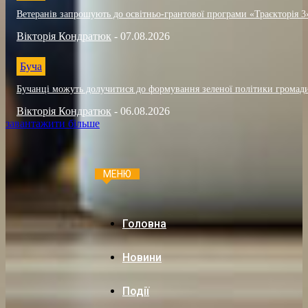
Ветеранів запрошують до освітньо-грантової програми «Траєкторія 3
Вікторія Кондратюк
-
07.08.2026
Буча
Бучанці можуть долучитися до формування зеленої політики громад
Вікторія Кондратюк
-
06.08.2026
завантажити більше
МЕНЮ
Головна
Новини
Події