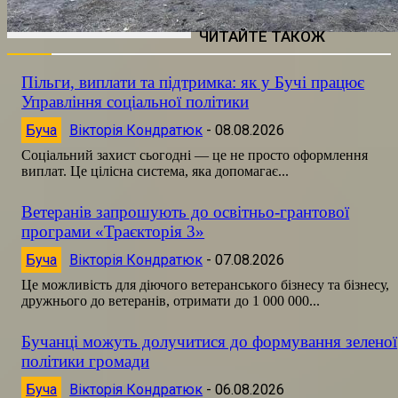
ЧИТАЙТЕ ТАКОЖ
Пільги, виплати та підтримка: як у Бучі працює
Управління соціальної політики
Буча
Вікторія Кондратюк
-
08.08.2026
Соціальний захист сьогодні — це не просто оформлення
виплат. Це цілісна система, яка допомагає...
Ветеранів запрошують до освітньо-грантової
програми «Траєкторія 3»
Буча
Вікторія Кондратюк
-
07.08.2026
Це можливість для діючого ветеранського бізнесу та бізнесу,
дружнього до ветеранів, отримати до 1 000 000...
Бучанці можуть долучитися до формування зеленої
політики громади
Буча
Вікторія Кондратюк
-
06.08.2026