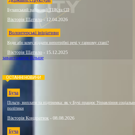
Бучанський районний ТЦК та СП
Вікторія Шатило
-
12.04.2026
Волонтерські ініціативи
Куди або кому віддати непотрібні речі у гарному стані?
Вікторія Шатило
-
15.12.2025
завантажити більше
ОСТАННІ НОВИНИ
Буча
Пільги, виплати та підтримка: як у Бучі працює Управління соціальн
політики
Вікторія Кондратюк
-
08.08.2026
Буча