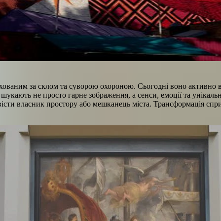
ованим за склом та суворою охороною. Сьогодні воно активно ви
 шукають не просто гарне зображення, а сенси, емоції та унікал
вісти власник простору або мешканець міста. Трансформація спр