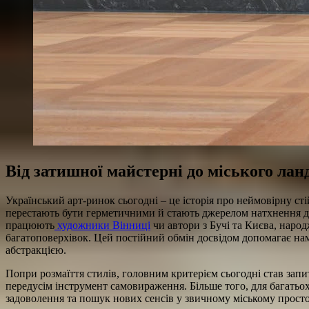
Від затишної майстерні до міського ла
Український арт-ринок сьогодні – це історія про неймовірну ст
перестають бути герметичними й стають джерелом натхнення для 
працюють
художники Вінниці
чи автори з Бучі та Києва, народ
багатоповерхівок. Цей постійний обмін досвідом допомагає нам
абстракцією.
Попри розмаїття стилів, головним критерієм сьогодні став зап
передусім інструмент самовираження. Більше того, для багатьо
задоволення та пошук нових сенсів у звичному міському просто