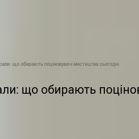
урали: що обирають поціновувачі мистецтва сьогодні
рали: що обирають поціно