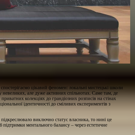
и спостерігаємо цікавий феномен: локальні мистецькі школи
у невеликих, але дуже активних спільнотах. Саме там, де
 приватних колекціях до грандіозних розписів на стінах
ціональної ідентичності до сміливих експериментів з
 підкреслювало виключно статус власника, то нині це
б підтримки ментального балансу – через естетичне