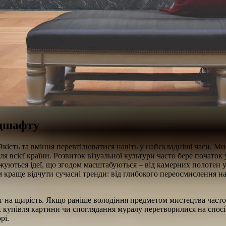
ндшафту
ійкість та вміння перевтілюватися навіть у найскладніші часи. М
всієї країни. Розвиток візуальної культури часто бере початок 
жуються ідеї, що згодом масштабуються – від камерних полотен у
 краще відчути сучасні тренди: від глибокого переосмислення на
ит на щирість. Якщо раніше володіння предметом мистецтва часто
х купівля картини чи споглядання муралу перетворилися на спосі
рі.