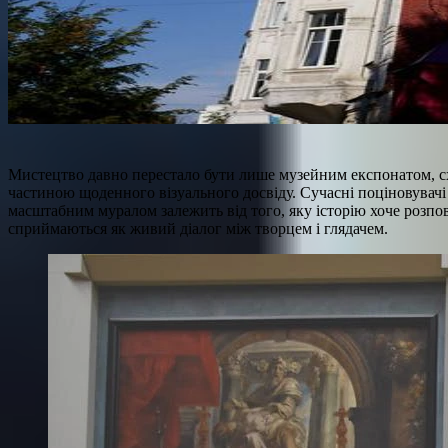
Мистецтво давно перестало бути лише музейним експонатом, сх
частиною щоденного візуального досвіду. Сучасні поціновувачі
масштабним муралом залежить від того, яку історію хоче розпо
сприймаються як живий діалог між творцем і глядачем.