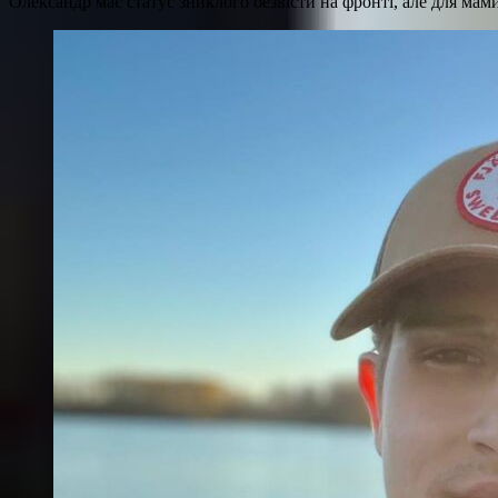
Олександр має статус зниклого безвісти на фронті, але для мам