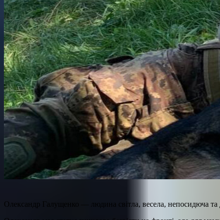
Олександр Галущенко — людина світла, весела, непосидюча та д