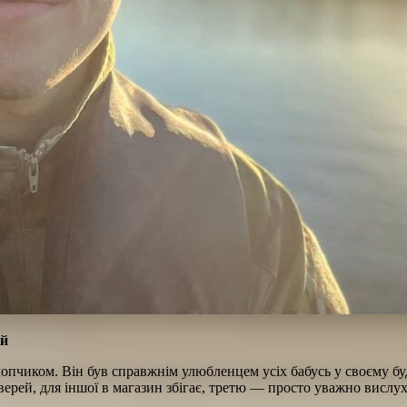
ій
чиком. Він був справжнім улюбленцем усіх бабусь у своєму буди
дверей, для іншої в магазин збігає, третю — просто уважно висл