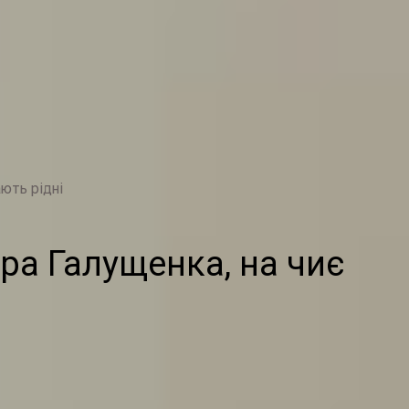
ають рідні
дра Галущенка, на чиє