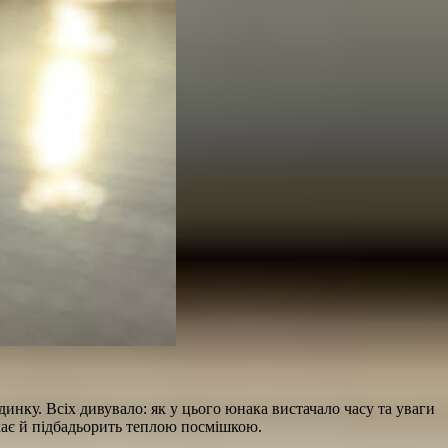
нку. Всіх дивувало: як у цього юнака вистачало часу та уваги
ухає й підбадьорить теплою посмішкою.