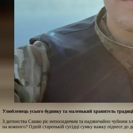
Улюбленець усього будинку та маленький хранитель традиц
З дитинства Сашко ріс непосидючим та надзвичайно чуйним хлоп
на кожного? Одній старенькій сусідці сумку важку піднесе до 