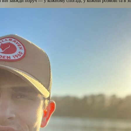
и він завжди поруч — у кожному спогаді, у кожній розмові та в з